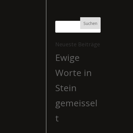
Neueste Beiträge
Ewige
Worte in
Stein
gemeissel
t