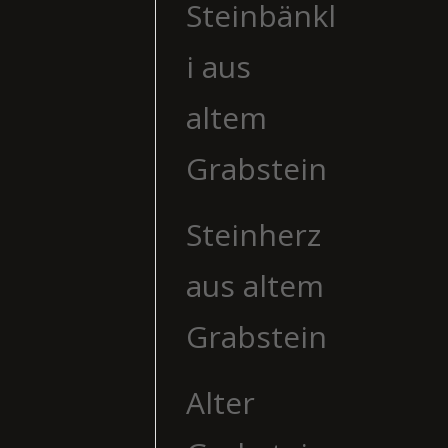
Steinbänkl
i aus
altem
Grabstein
Steinherz
aus altem
Grabstein
Alter