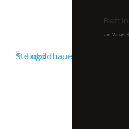
Blatt i
von
Manuel B
STARTSEITE
GRABSTEINE
SKULPTUREN
KIESELKUNST