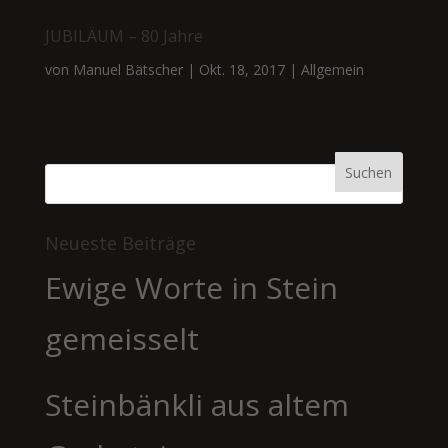
JUBILÄUM – 80 Jahre
von
Manuel Bätscher
|
Okt. 18, 2017
|
Allgemein
Neueste Beiträge
Ewige Worte in Stein
gemeisselt
Steinbänkli aus altem