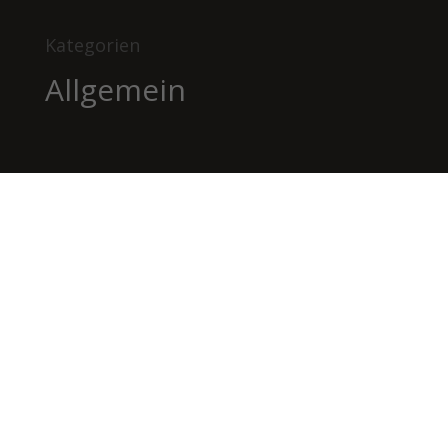
Kategorien
Allgemein
BILDHAUEREI
BÄTSCHER
Kanderstegstrasse 34
3714 Frutigen