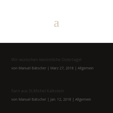
Wir wünschen besinnliche Ostertage!
von
Manuel Bätscher
|
März 27, 2018
|
Allgemein
Farn aus St.Michel Kalkstein
von
Manuel Bätscher
|
Jan. 12, 2018
|
Allgemein