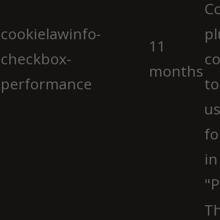
C
cookielawinfo-
pl
11
checkbox-
co
months
performance
to
us
fo
in
"P
Th