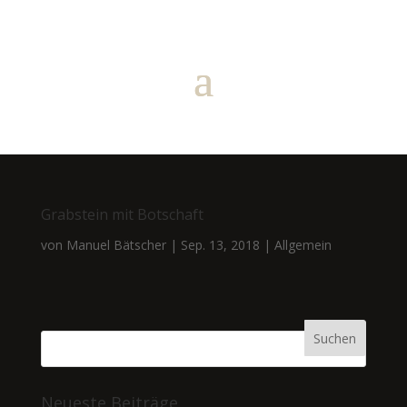
Grabstein mit Botschaft
von
Manuel Bätscher
|
Sep. 13, 2018
|
Allgemein
Neueste Beiträge