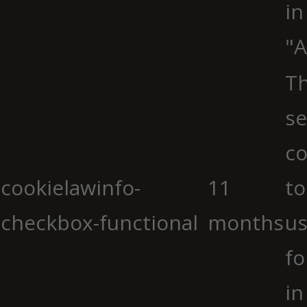
in
"A
Th
se
co
cookielawinfo-
11
to
checkbox-functional
months
us
fo
in