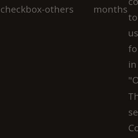
co
checkbox-others
months
to
us
fo
in
"O
Th
se
Co