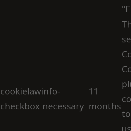
"F
Th
se
Co
C
pl
cookielawinfo-
11
co
checkbox-necessary
months
to
us