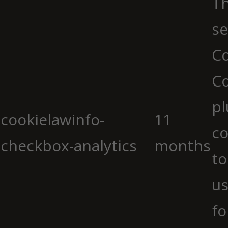
Th
se
Co
C
pl
cookielawinfo-
11
co
checkbox-analytics
months
to
us
fo