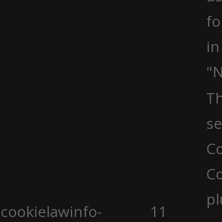
fo
in
"N
Th
se
Co
C
pl
cookielawinfo-
11