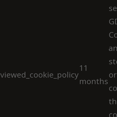
se
G
Co
an
st
11
viewed_cookie_policy
or
months
co
th
co