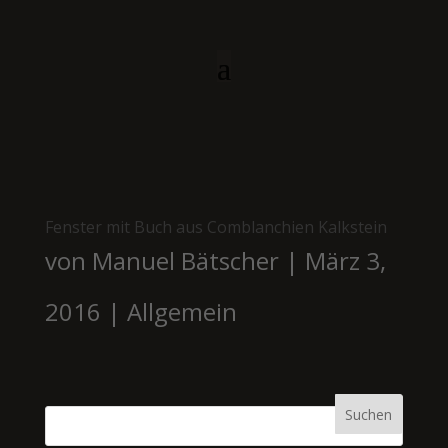
Fenster mit Buch aus Comblanchien Kalkstein
von
Manuel Bätscher
|
März 3,
2016
|
Allgemein