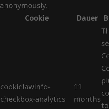
anonymously.
Cookie
Dauer
B
Th
se
Co
C
pl
cookielawinfo-
11
co
checkbox-analytics
months
to