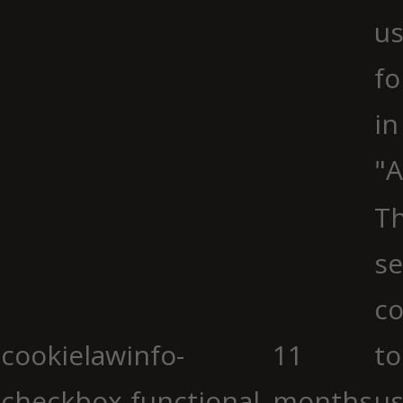
us
fo
in
"A
Th
se
co
cookielawinfo-
11
to
checkbox-functional
months
us