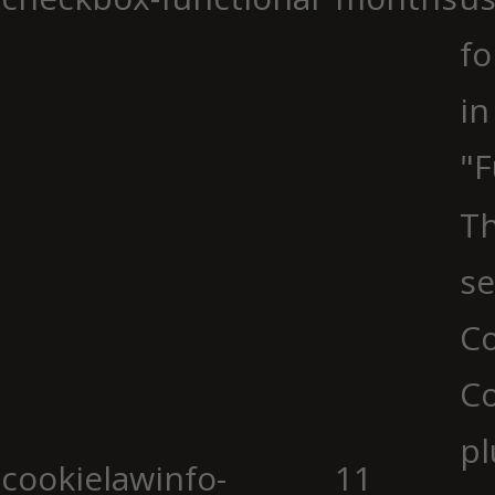
fo
in
"F
Th
se
Co
C
pl
cookielawinfo-
11