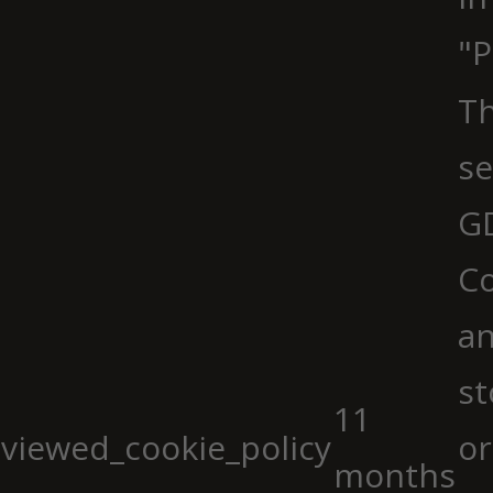
"P
Th
se
G
Co
an
st
11
viewed_cookie_policy
or
months