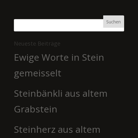
Neueste Beiträge
Ewige Worte in Stein
gemeisselt
Steinbänkli aus altem
Grabstein
Steinherz aus altem