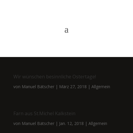
Wir wünschen besinnliche Ostertage!
von
Manuel Bätscher
|
März 27, 2018
|
Allgemein
Farn aus St.Michel Kalkstein
von
Manuel Bätscher
|
Jan. 12, 2018
|
Allgemein