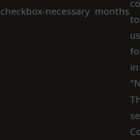
co
checkbox-necessary
months
to
us
fo
in
"N
Th
se
Co