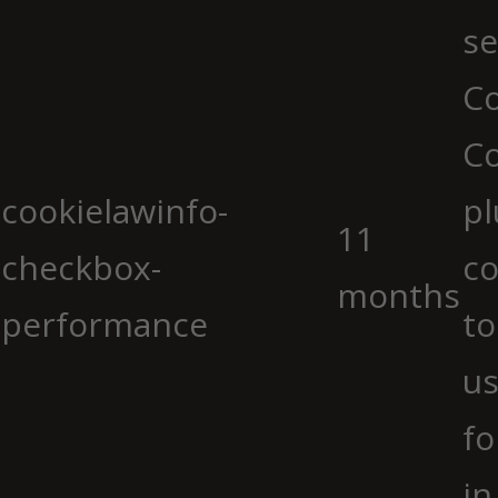
se
Co
C
cookielawinfo-
pl
11
checkbox-
co
months
performance
to
us
fo
in