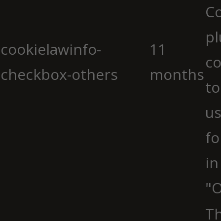
C
pl
cookielawinfo-
11
co
checkbox-others
months
to
us
fo
in
"O
Th