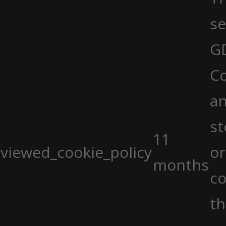
se
G
Co
an
st
11
viewed_cookie_policy
or
months
co
th