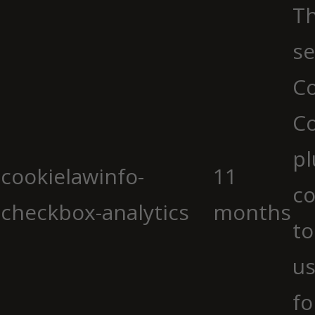
Th
se
Co
C
pl
cookielawinfo-
11
co
checkbox-analytics
months
to
us
fo