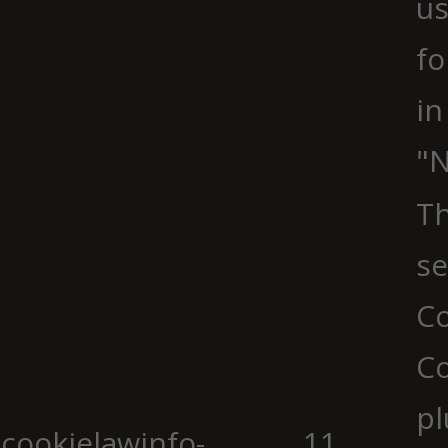
us
fo
in
"N
Th
se
Co
C
pl
cookielawinfo-
11