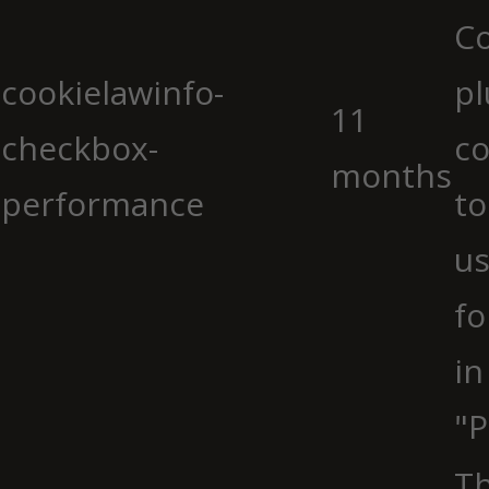
C
cookielawinfo-
pl
11
checkbox-
co
months
performance
to
us
fo
in
"P
Th