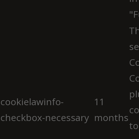
"F
Th
se
Co
C
pl
cookielawinfo-
11
co
checkbox-necessary
months
to