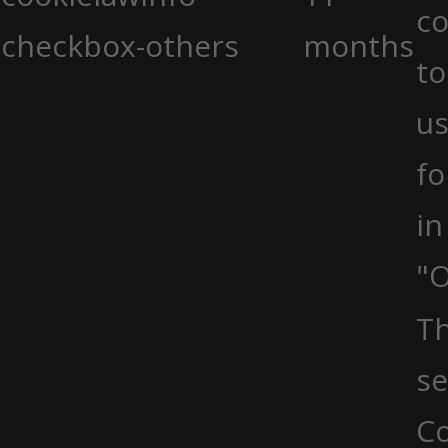
co
checkbox-others
months
to
us
fo
in
"O
Th
se
Co