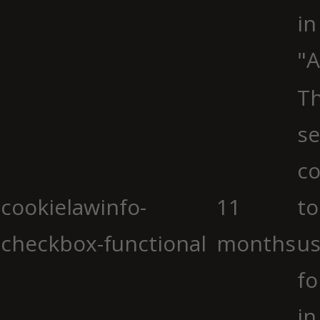
in
"A
Th
se
co
cookielawinfo-
11
to
checkbox-functional
months
us
fo
in