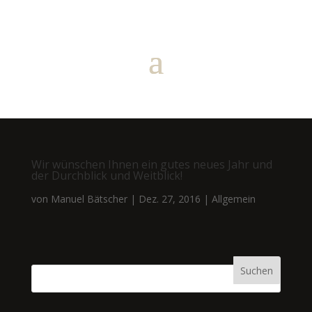
Wir wünschen Ihnen ein gutes neues Jahr und
der Durchblick und Weitblick!
von
Manuel Bätscher
|
Dez. 27, 2016
|
Allgemein