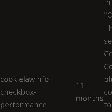
in
"O
Th
se
Co
C
cookielawinfo-
pl
11
checkbox-
co
months
performance
to