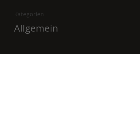
Kategorien
Allgemein
BILDHAUEREI
BÄTSCHER
Kanderstegstrasse 34
3714 Frutigen