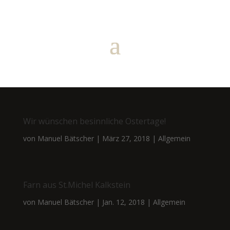
Wir wünschen besinnliche Ostertage!
von
Manuel Bätscher
|
März 27, 2018
|
Allgemein
Farn aus St.Michel Kalkstein
von
Manuel Bätscher
|
Jan. 12, 2018
|
Allgemein