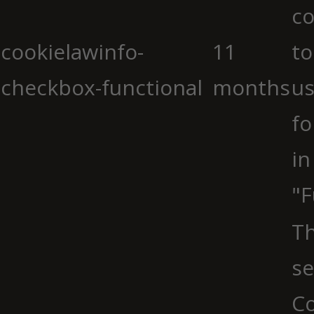
co
cookielawinfo-
11
to
checkbox-functional
months
us
fo
in
"F
Th
se
Co