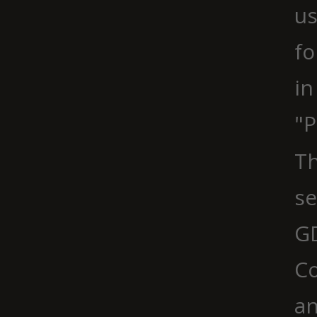
us
fo
in
"P
Th
se
G
Co
an