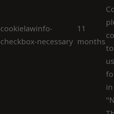
C
pl
cookielawinfo-
11
co
checkbox-necessary
months
to
us
fo
in
"N
Th