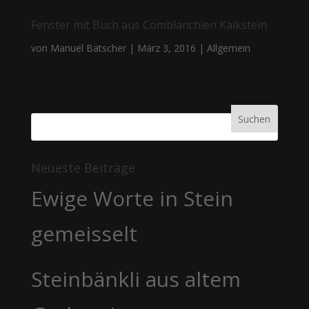
Fenster mit Buch aus Comblanchien Kalkstein
von
Manuel Bätscher
|
März 3, 2016
|
Allgemein
Neueste Beiträge
Ewige Worte in Stein
gemeisselt
Steinbänkli aus altem