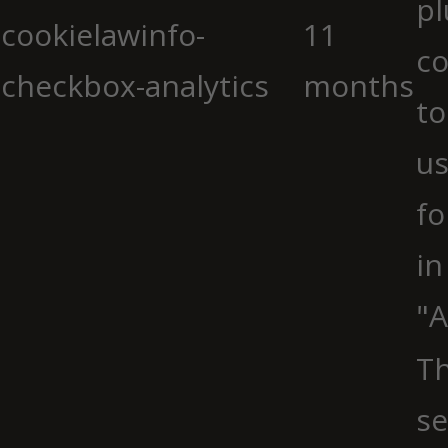
pl
cookielawinfo-
11
co
checkbox-analytics
months
to
us
fo
in
"A
Th
se