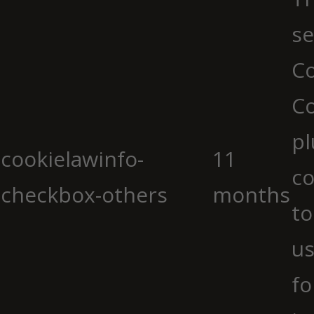
se
Co
C
pl
cookielawinfo-
11
co
checkbox-others
months
to
us
fo