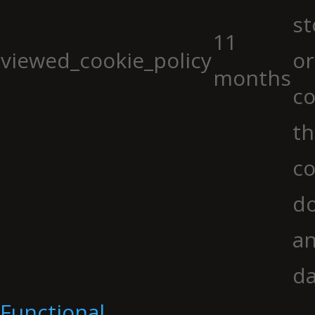
st
11
viewed_cookie_policy
or
months
co
th
co
do
an
da
Functional