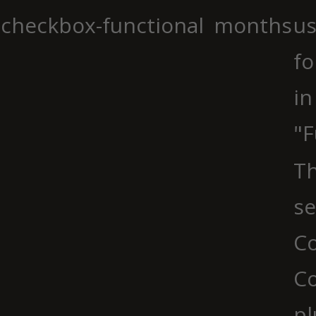
checkbox-functional
months
us
fo
in
"F
Th
se
Co
C
pl