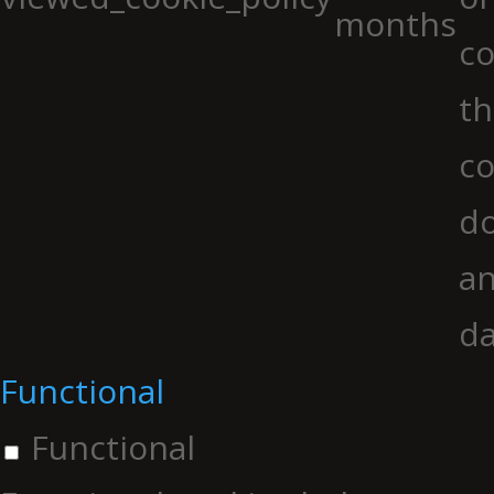
months
co
th
co
do
an
da
Functional
Functional