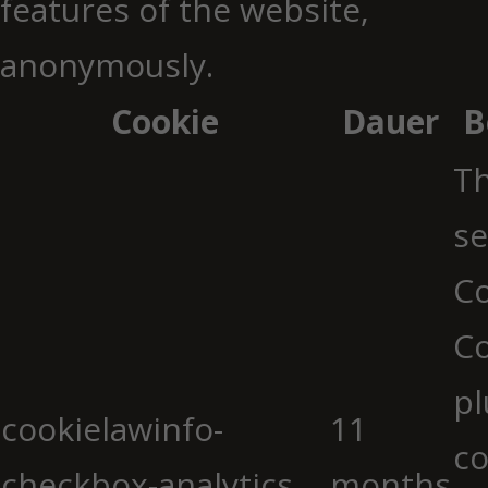
features of the website,
anonymously.
Cookie
Dauer
B
Th
se
Co
C
pl
cookielawinfo-
11
co
checkbox-analytics
months