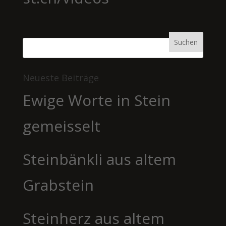
Neueste Beiträge
Ewige Worte in Stein
gemeisselt
Steinbänkli aus altem
Grabstein
Steinherz aus altem