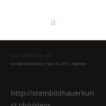
NEUE VIDEOS ONLINE!
von
Manuel Bätscher
|
Sep. 18, 2019
|
Allgemein
http://steinbildhauerkun
st.ch/videos