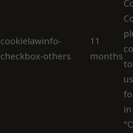
Co
C
pl
cookielawinfo-
11
co
checkbox-others
months
to
us
fo
in
"O