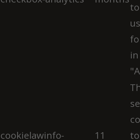
to
us
fo
in
"A
Th
se
co
cookielawinfo-
11
to