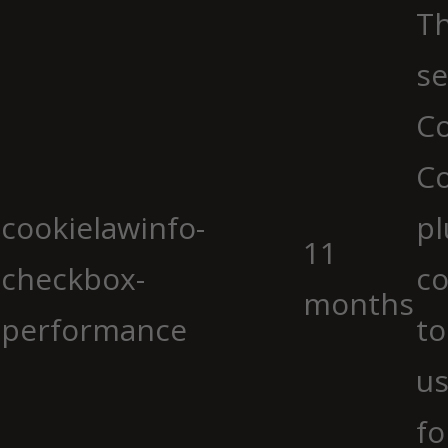
Th
se
Co
C
cookielawinfo-
pl
11
checkbox-
co
months
performance
to
us
fo