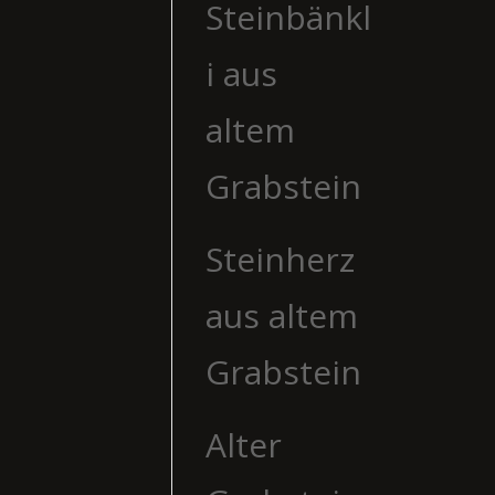
Steinbänkl
i aus
altem
Grabstein
Steinherz
aus altem
Grabstein
Alter