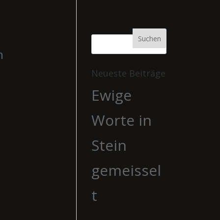
n
Neueste Beiträge
Ewige
Worte in
Stein
gemeissel
t