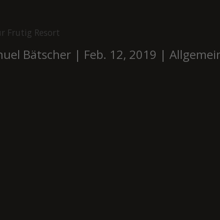
r Frutig Resort
uel Bätscher
|
Feb. 12, 2019
|
Allgemei