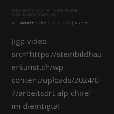
Arbeitsort Alp Chirel im Diemtigtal
#bildhauerei_baetscher
von
Manuel Bätscher
|
Juli 24, 2024
|
Allgemein
[igp-video
src=“https://steinbildhau
erkunst.ch/wp-
content/uploads/2024/0
7/arbeitsort-alp-chirel-
im-diemtigtal-