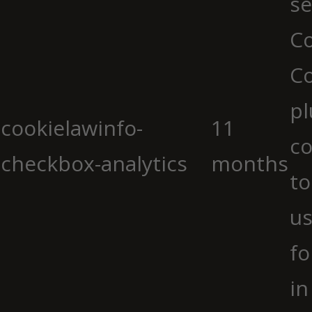
se
Co
C
pl
cookielawinfo-
11
co
checkbox-analytics
months
to
us
fo
in