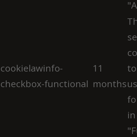
"A
Th
se
co
cookielawinfo-
11
to
checkbox-functional
months
us
fo
in
"F