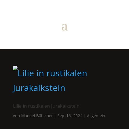
Lilie in rustikalen Jurakalkstein
von
Manuel Bätscher
|
Sep. 16, 2024
|
Allgemein