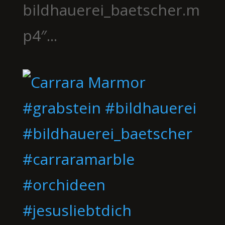
bildhauerei_baetscher.m
p4″...