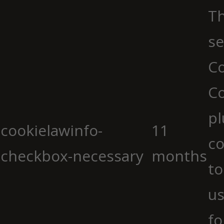
Th
se
Co
C
pl
cookielawinfo-
11
co
checkbox-necessary
months
to
us
fo