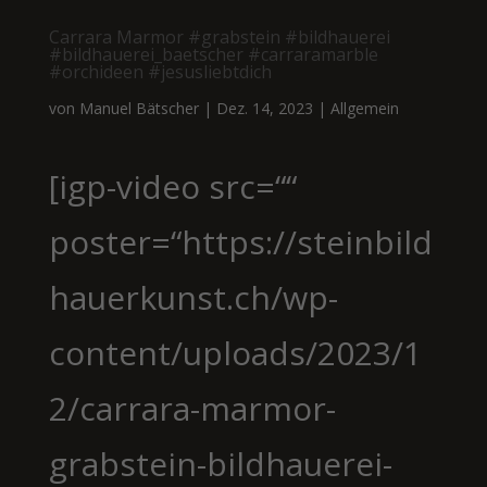
Carrara Marmor #grabstein #bildhauerei
#bildhauerei_baetscher #carraramarble
#orchideen #jesusliebtdich
von
Manuel Bätscher
|
Dez. 14, 2023
|
Allgemein
[igp-video src=““
poster=“https://steinbild
hauerkunst.ch/wp-
content/uploads/2023/1
2/carrara-marmor-
grabstein-bildhauerei-