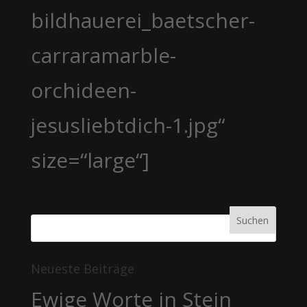
bildhauerei_baetscher-
carraramarble-
orchideen-
jesusliebtdich-1.jpg“
size=“large“]
Neueste Beiträge
Ewige Worte in Stein