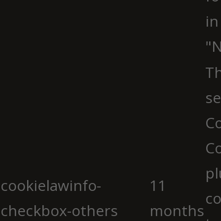
in
"N
Th
se
Co
C
pl
cookielawinfo-
11
co
checkbox-others
months