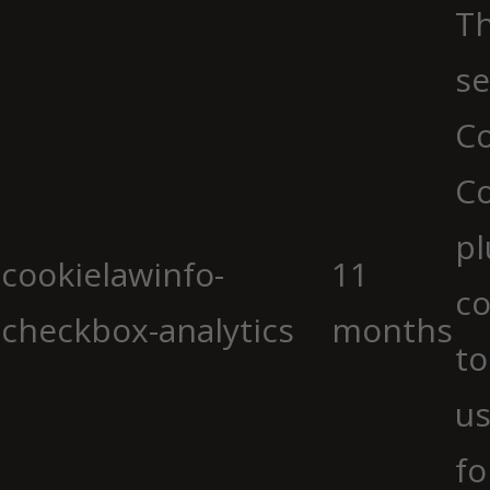
Th
se
Co
C
pl
cookielawinfo-
11
co
checkbox-analytics
months
to
us
fo