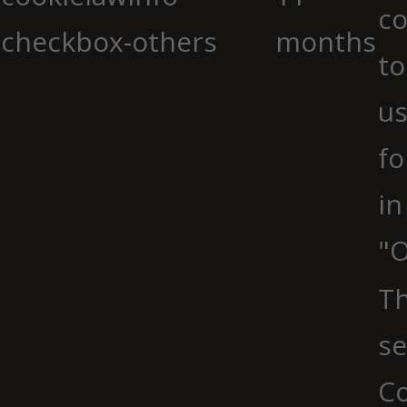
co
checkbox-others
months
to
us
fo
in
"O
Th
se
Co