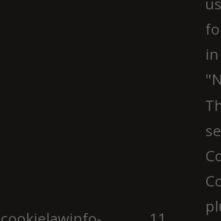
us
fo
in
"N
Th
se
Co
C
pl
cookielawinfo-
11