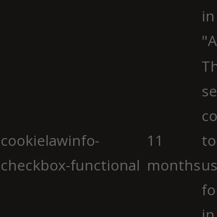
in
"A
Th
se
co
cookielawinfo-
11
to
checkbox-functional
months
us
fo
in