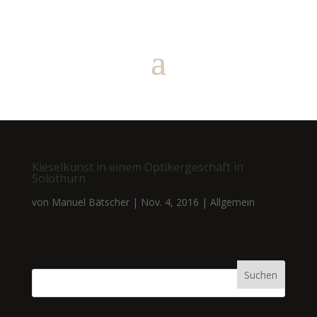
Kieselkunst in einem Optikergeschäft in
Solothurn
von
Manuel Bätscher
|
Nov. 4, 2016
|
Allgemein