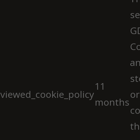
se
G
Co
an
st
11
viewed_cookie_policy
or
months
co
th