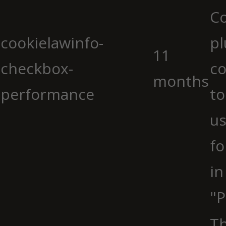
C
cookielawinfo-
pl
11
checkbox-
co
months
performance
to
us
fo
in
"P
Th