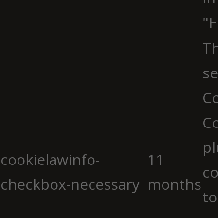
"F
Th
se
Co
C
pl
cookielawinfo-
11
co
checkbox-necessary
months
to