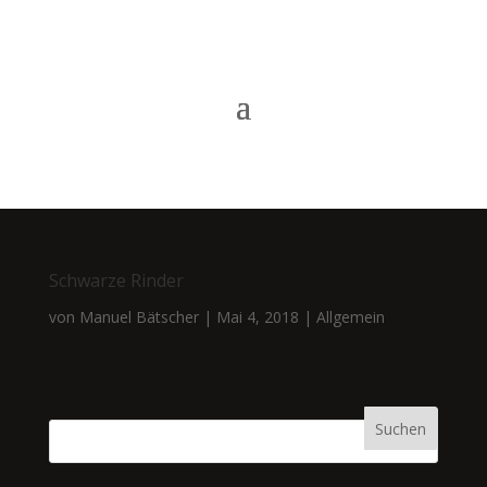
Schwarze Rinder
von
Manuel Bätscher
|
Mai 4, 2018
|
Allgemein