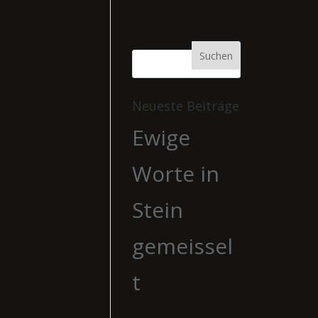
Neueste Beiträge
Ewige
Worte in
Stein
gemeissel
t