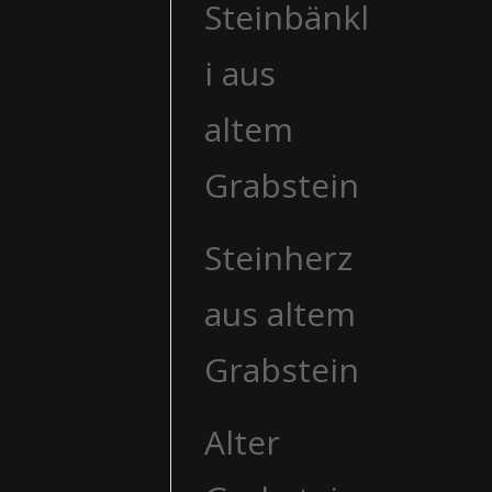
Steinbänkl
i aus
altem
Grabstein
Steinherz
aus altem
Grabstein
Alter