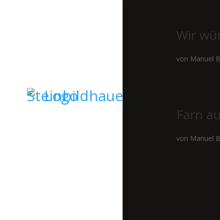
Wir wü
von
Manuel B
Farn au
von
Manuel B
STARTSEITE
GRABSTEINE
SKULPTUREN
KIESELKUNST