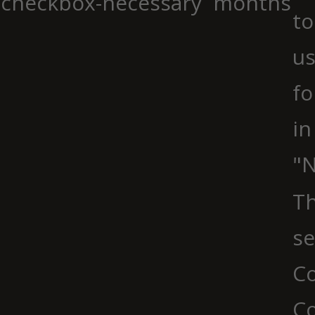
checkbox-necessary
months
to
us
fo
in
"N
Th
se
Co
C