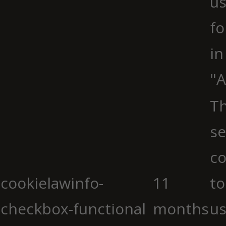
us
fo
in
"A
Th
se
co
cookielawinfo-
11
to
checkbox-functional
months
us