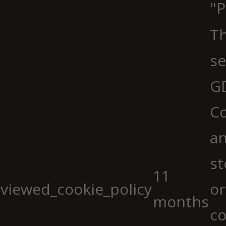
"P
Th
se
G
Co
an
st
11
viewed_cookie_policy
or
months
co