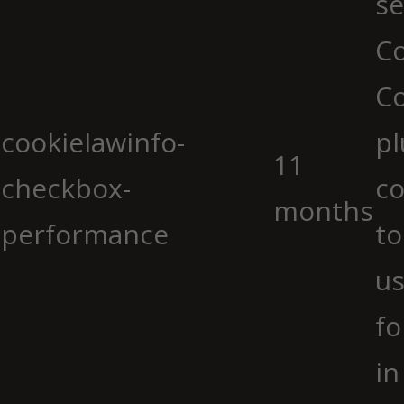
se
Co
C
cookielawinfo-
pl
11
checkbox-
co
months
performance
to
us
fo
in