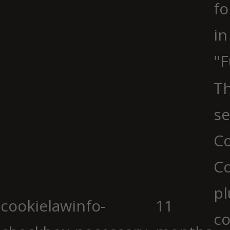
fo
in
"F
Th
se
Co
C
pl
cookielawinfo-
11
co