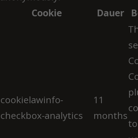
Cookie
Dauer
B
Th
se
Co
C
pl
cookielawinfo-
11
co
checkbox-analytics
months
to