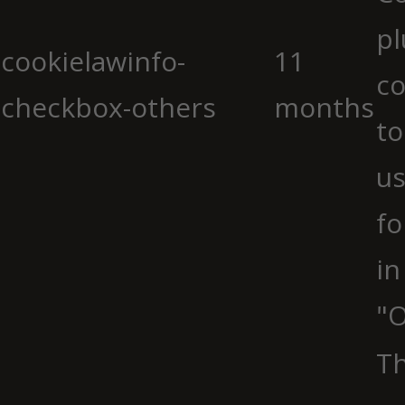
pl
cookielawinfo-
11
co
checkbox-others
months
to
us
fo
in
"O
Th