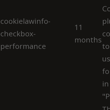
C
cookielawinfo-
pl
11
checkbox-
co
months
performance
to
us
fo
in
"P
Th