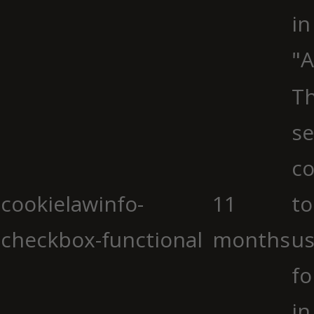
in
"A
Th
se
co
cookielawinfo-
11
to
checkbox-functional
months
us
fo
in