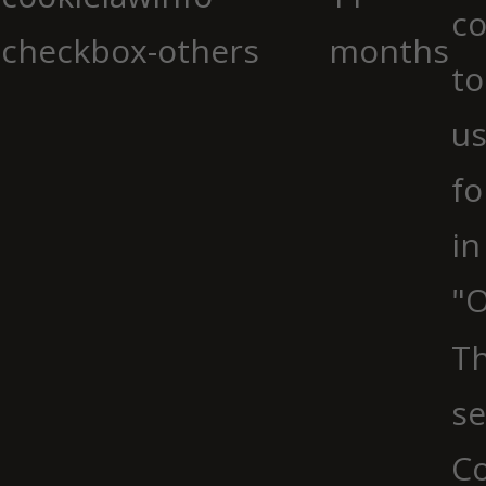
co
checkbox-others
months
to
us
fo
in
"O
Th
se
Co