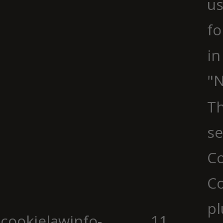
us
fo
in
"N
Th
se
Co
C
pl
cookielawinfo-
11