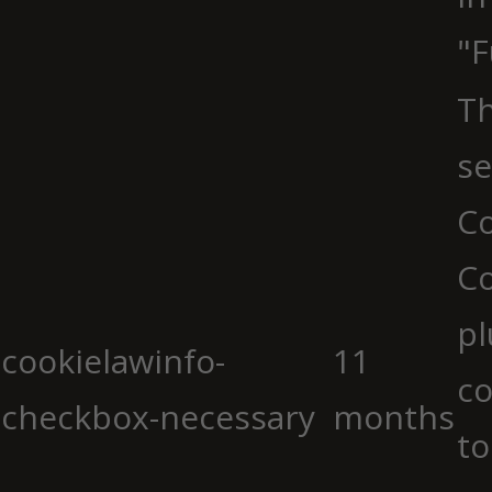
"F
Th
se
Co
C
pl
cookielawinfo-
11
co
checkbox-necessary
months
to