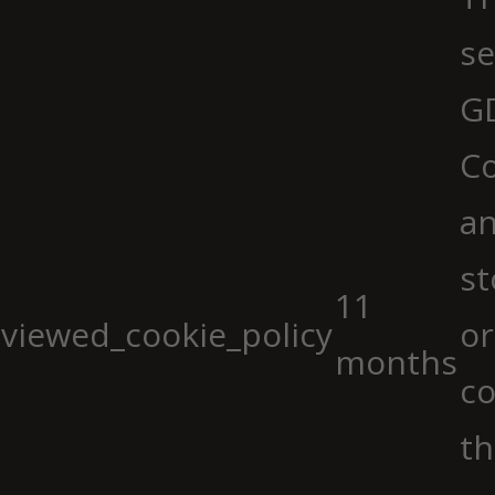
se
G
Co
an
st
11
viewed_cookie_policy
or
months
co
th