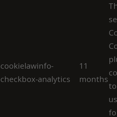
Th
se
Co
C
pl
cookielawinfo-
11
co
checkbox-analytics
months
to
us
fo