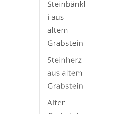
Steinbänkl
i aus
altem
Grabstein
Steinherz
aus altem
Grabstein
Alter