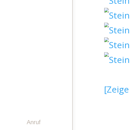
STEINDESIGN
LASERGRAVUREN
PINWAND
VIDEO
GESCHICHTE
TEAM
KONTAKT
[Zeige
Anruf