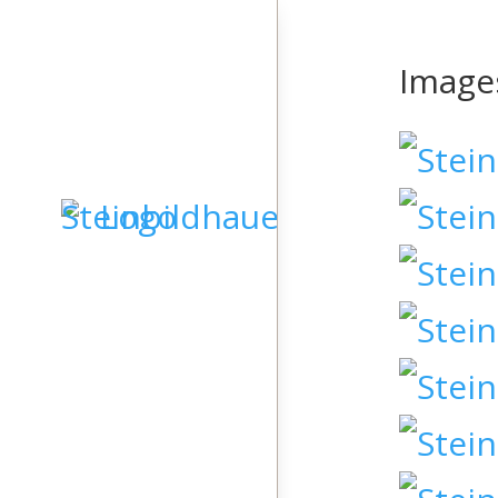
Image
STARTSEITE
GRABSTEINE
SKULPTUREN
KIESELKUNST