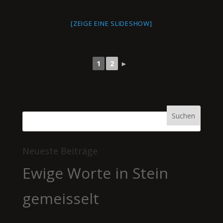
[ZEIGE EINE SLIDESHOW]
1
2
►
Neueste Beiträge
Ewige Worte in Stein
gemeisselt