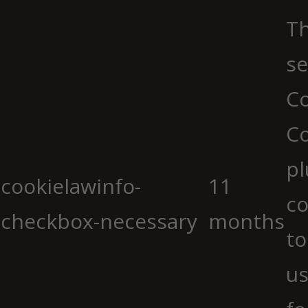
Th
se
Co
C
pl
cookielawinfo-
11
co
checkbox-necessary
months
to
us