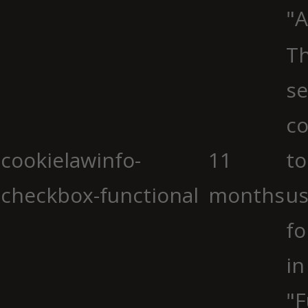
"A
Th
se
co
cookielawinfo-
11
to
checkbox-functional
months
us
fo
in
"F