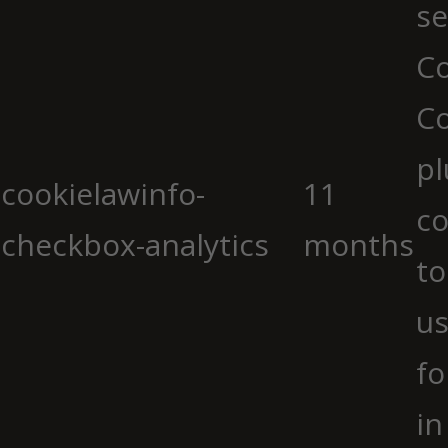
se
Co
C
pl
cookielawinfo-
11
co
checkbox-analytics
months
to
us
fo
in