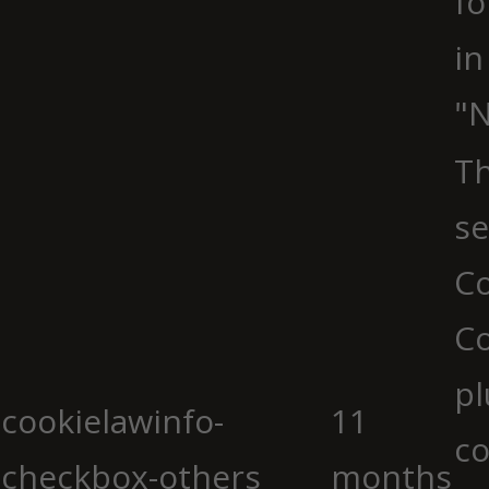
fo
in
"N
Th
se
Co
C
pl
cookielawinfo-
11
co
checkbox-others
months