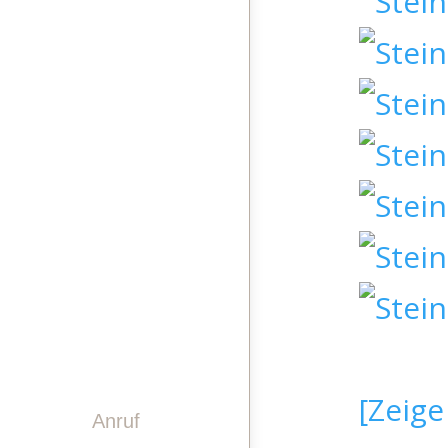
STEINDESIGN
LASERGRAVUREN
PINWAND
VIDEO
GESCHICHTE
TEAM
KONTAKT
[Zeige
Anruf