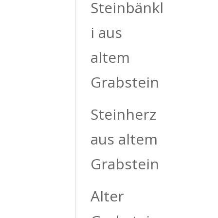
Steinbänkl
i aus
altem
Grabstein
Steinherz
aus altem
Grabstein
Alter