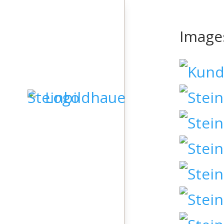
Image
STARTSEITE
GRABSTEINE
SKULPTUREN
KIESELKUNST