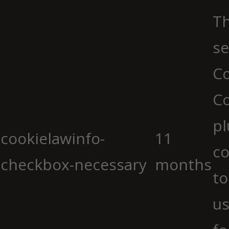
Th
se
Co
C
pl
cookielawinfo-
11
co
checkbox-necessary
months
to
us