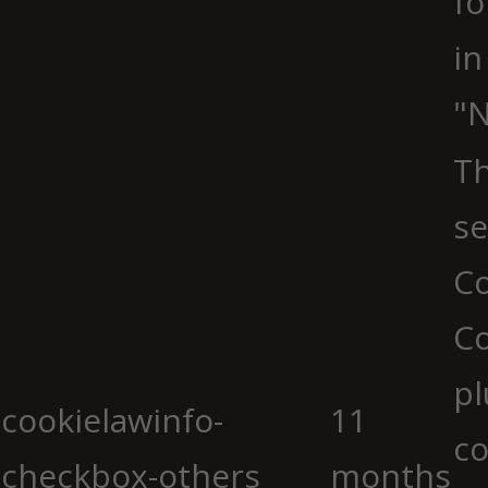
fo
in
"N
Th
se
Co
C
pl
cookielawinfo-
11
co
checkbox-others
months