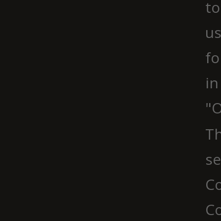
to
us
fo
in
"O
Th
se
Co
C