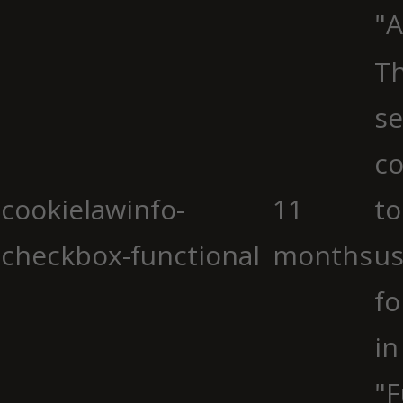
"A
Th
se
co
cookielawinfo-
11
to
checkbox-functional
months
us
fo
in
"F