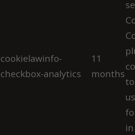
se
Co
C
pl
cookielawinfo-
11
co
checkbox-analytics
months
to
us
fo
in