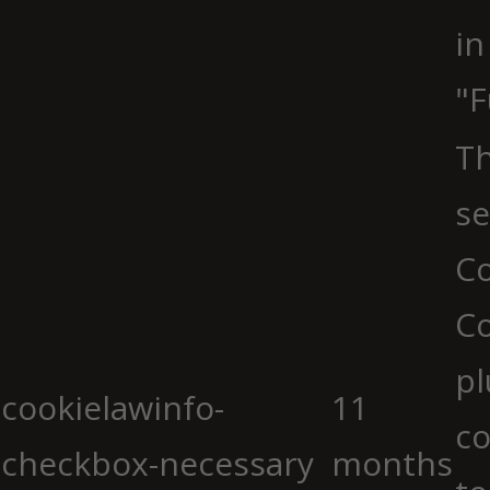
in
"F
Th
se
Co
C
pl
cookielawinfo-
11
co
checkbox-necessary
months