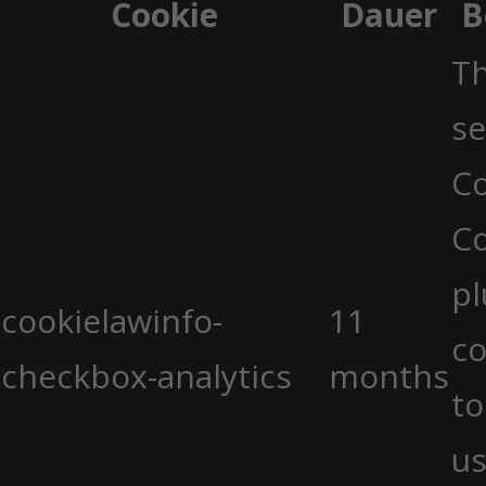
Cookie
Dauer
B
Th
se
Co
C
pl
cookielawinfo-
11
co
checkbox-analytics
months
to
us