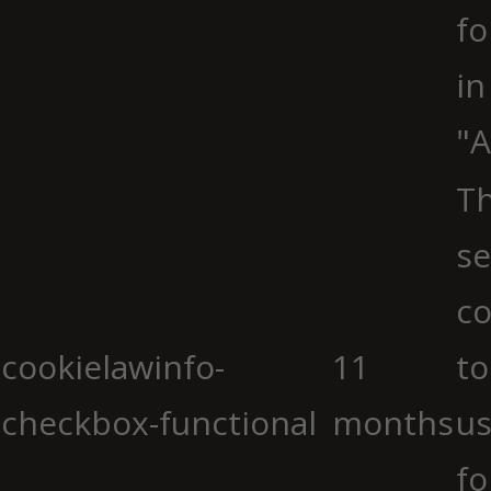
fo
in
"A
Th
se
co
cookielawinfo-
11
to
checkbox-functional
months
us
fo