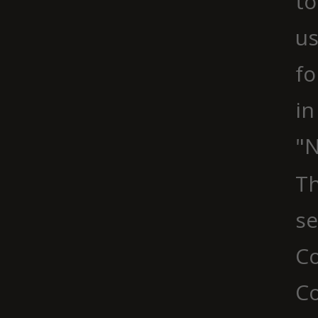
to
us
fo
in
"N
Th
se
Co
C