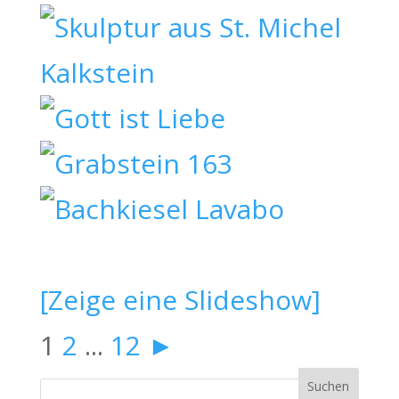
[Zeige eine Slideshow]
1
2
...
12
►