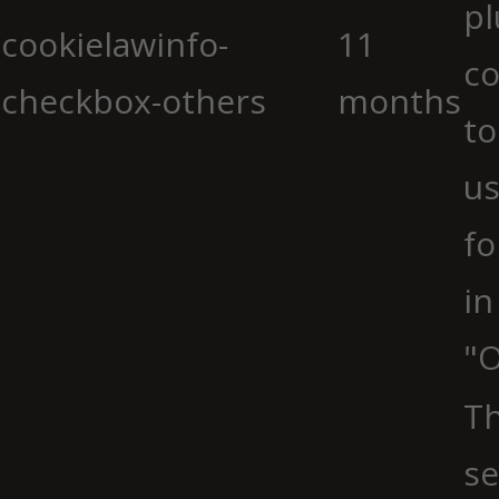
pl
cookielawinfo-
11
co
checkbox-others
months
to
us
fo
in
"O
Th
se