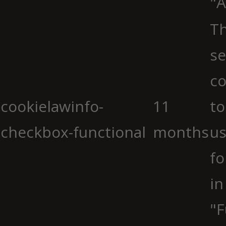
"A
Th
se
co
cookielawinfo-
11
to
checkbox-functional
months
us
fo
in
"F