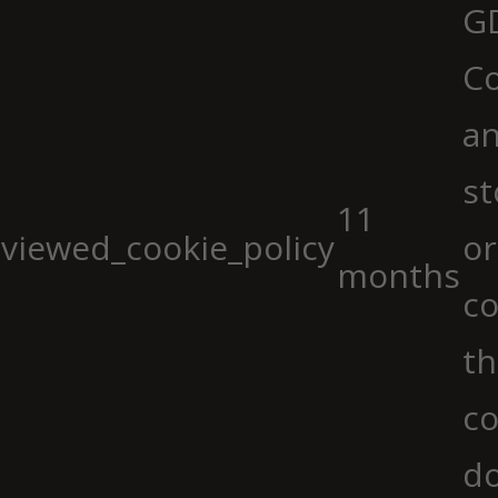
G
Co
an
st
11
viewed_cookie_policy
or
months
co
th
co
do