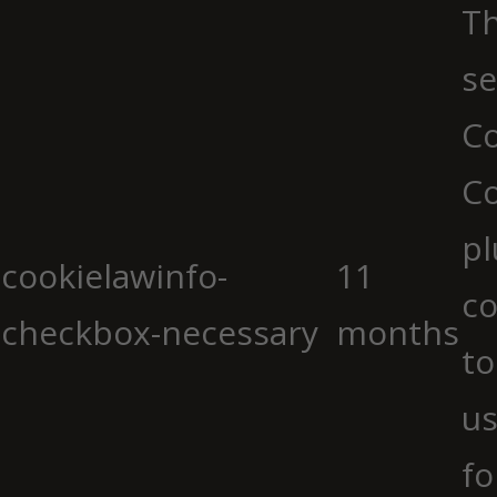
Th
se
Co
C
pl
cookielawinfo-
11
co
checkbox-necessary
months
to
us
fo