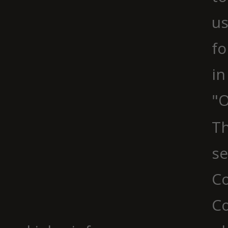
us
fo
in
"O
Th
se
Co
C