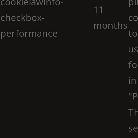
cookielawinfo-
pl
11
checkbox-
co
months
performance
to
us
fo
in
"P
Th
se