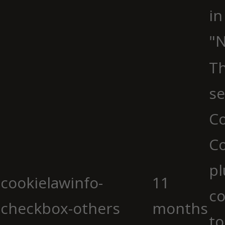
in
"N
Th
se
Co
C
pl
cookielawinfo-
11
co
checkbox-others
months
to