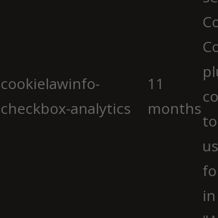
Co
C
pl
cookielawinfo-
11
co
checkbox-analytics
months
to
us
fo
in