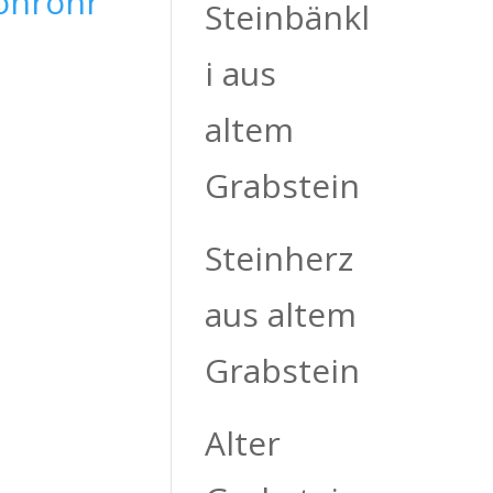
Steinbänkl
i aus
altem
Grabstein
Steinherz
aus altem
Grabstein
Alter