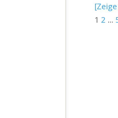
[Zeige
1
2
...