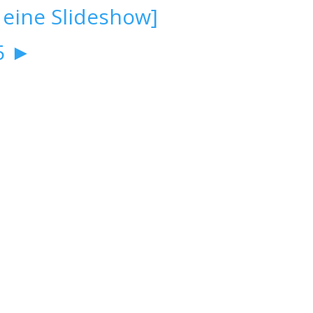
 eine Slideshow]
5
►