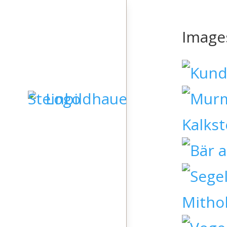
Image
STARTSEITE
GRABSTEINE
SKULPTUREN
KIESELKUNST