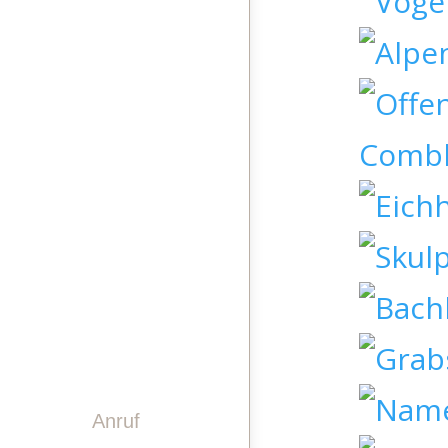
STEINDESIGN
LASERGRAVUREN
PINWAND
VIDEO
GESCHICHTE
TEAM
KONTAKT
Anruf