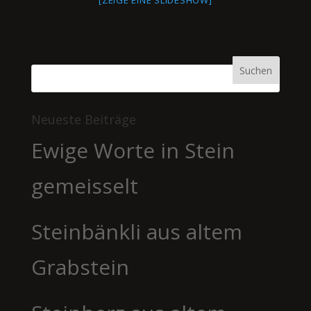
[ZEIGE EINE SLIDESHOW]
Neueste Beiträge
Ewige Worte in Stein
gemeisselt
Steinbänkli aus altem
Grabstein