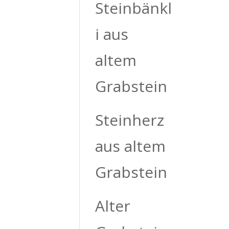
Steinbänkl
i aus
altem
Grabstein
Steinherz
aus altem
Grabstein
Alter