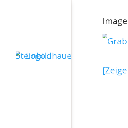
Images
[Zeige
STARTSEITE
GRABSTEINE
SKULPTUREN
KIESELKUNST