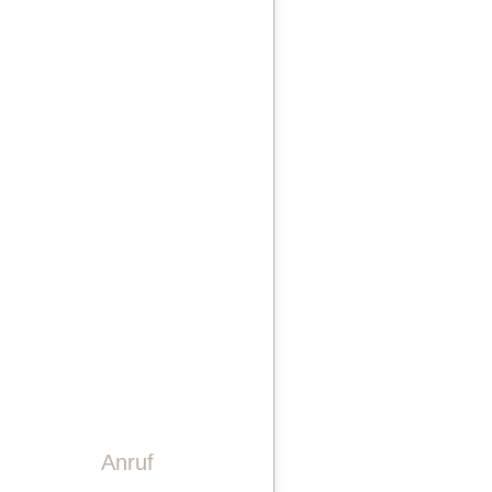
STEINDESIGN
LASERGRAVUREN
PINWAND
VIDEO
GESCHICHTE
TEAM
KONTAKT
Anruf