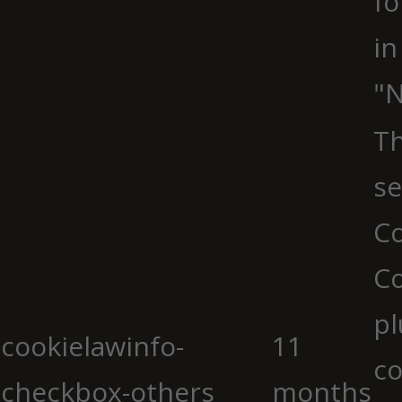
fo
in
"N
Th
se
Co
C
pl
cookielawinfo-
11
co
checkbox-others
months