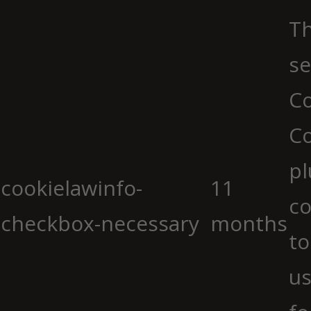
Th
se
Co
C
pl
cookielawinfo-
11
co
checkbox-necessary
months
to
us