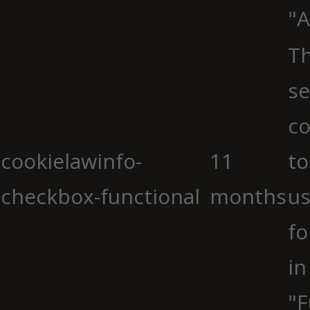
"A
Th
se
co
cookielawinfo-
11
to
checkbox-functional
months
us
fo
in
"F