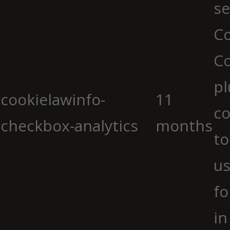
se
Co
C
pl
cookielawinfo-
11
co
checkbox-analytics
months
to
us
fo
in