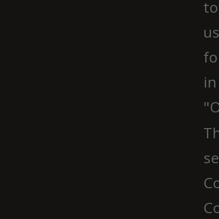
to
us
fo
in
"O
Th
se
Co
C