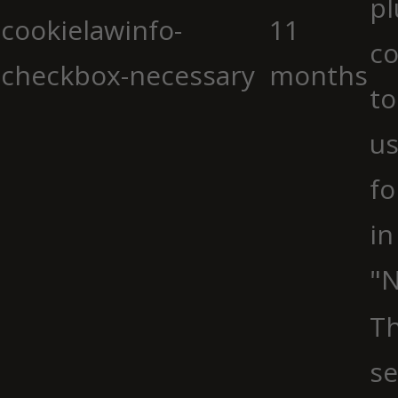
pl
cookielawinfo-
11
co
checkbox-necessary
months
to
us
fo
in
"N
Th
se