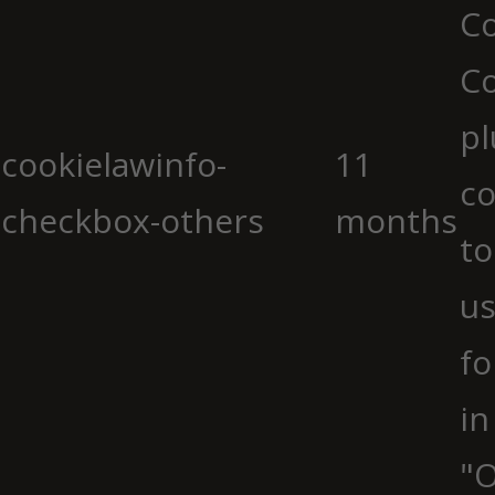
Co
C
pl
cookielawinfo-
11
co
checkbox-others
months
to
us
fo
in
"O