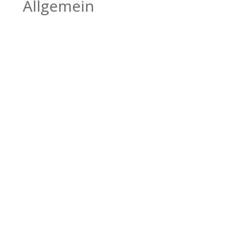
Allgemein
BILDHAUEREI
BÄTSCHER
Kanderstegstrasse 34
3714 Frutigen