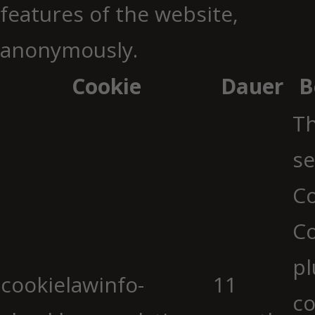
features of the website,
anonymously.
Cookie
Dauer
B
Th
se
Co
C
pl
cookielawinfo-
11
co