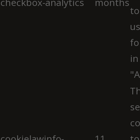
checkbox-analytics
months
to
us
fo
in
"A
Th
se
co
cookielawinfo-
11
to