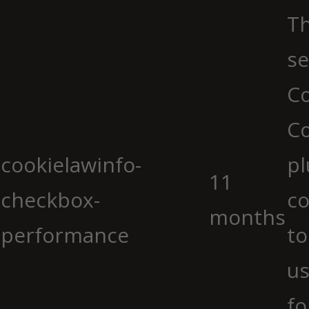
Th
se
Co
C
cookielawinfo-
pl
11
checkbox-
co
months
performance
to
us
fo