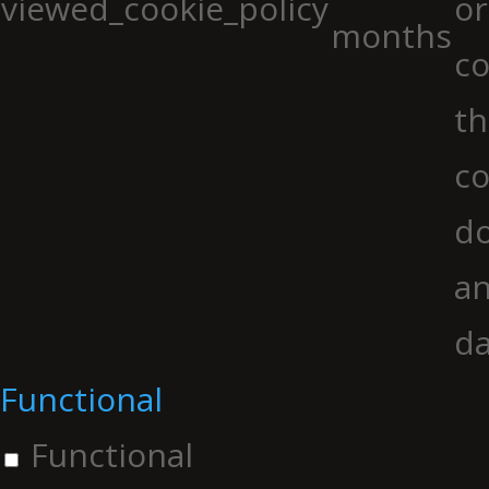
viewed_cookie_policy
or
months
co
th
co
do
an
da
Functional
Functional