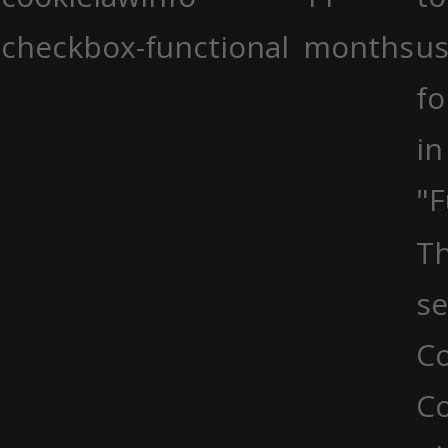
checkbox-functional
months
us
fo
in
"F
Th
se
Co
C