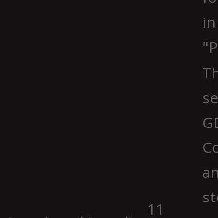
in
"P
Th
se
G
Co
an
st
11