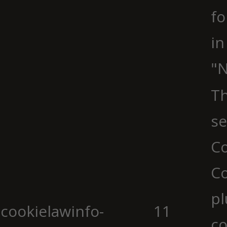
fo
in
"N
Th
se
Co
C
pl
cookielawinfo-
11
co