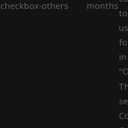
checkbox-others
months
to
us
fo
in
"O
Th
se
Co