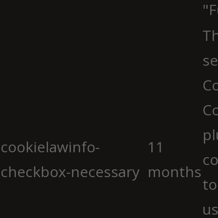
"F
Th
se
Co
C
pl
cookielawinfo-
11
co
checkbox-necessary
months
to
us