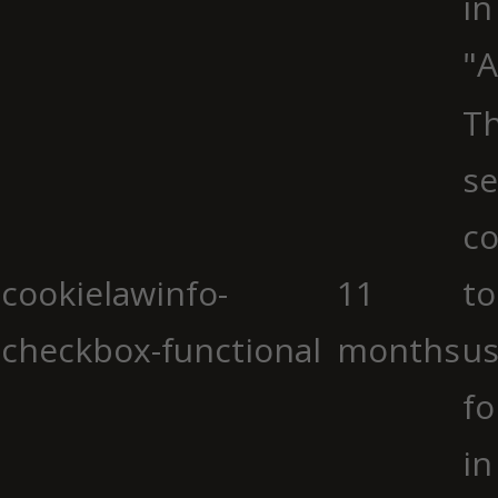
in
"A
Th
se
co
cookielawinfo-
11
to
checkbox-functional
months
us
fo
in