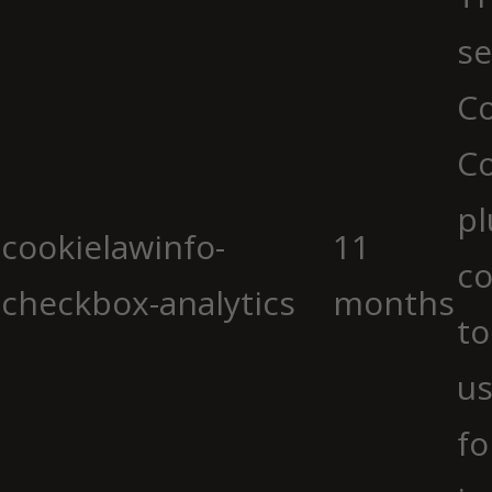
se
Co
C
pl
cookielawinfo-
11
co
checkbox-analytics
months
to
us
fo