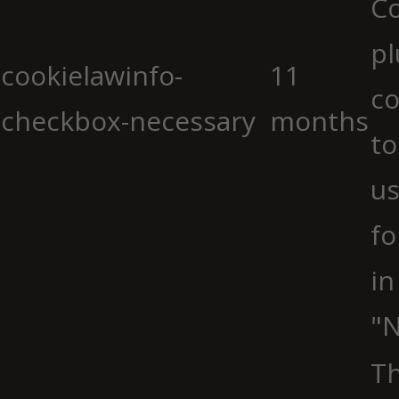
C
pl
cookielawinfo-
11
co
checkbox-necessary
months
to
us
fo
in
"N
Th