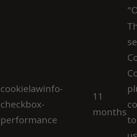
"O
Th
se
Co
C
cookielawinfo-
pl
11
checkbox-
co
months
performance
to
us