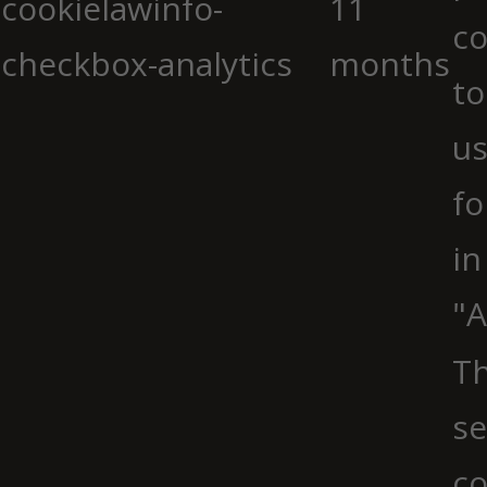
cookielawinfo-
11
co
checkbox-analytics
months
to
us
fo
in
"A
Th
se
co