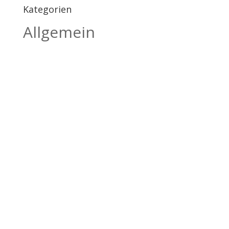
Kategorien
Allgemein
BILDHAUEREI
BÄTSCHER
Kanderstegstrasse 34
3714 Frutigen