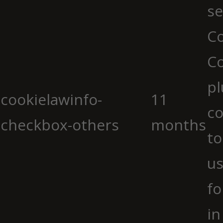
se
Co
C
pl
cookielawinfo-
11
co
checkbox-others
months
to
us
fo
in