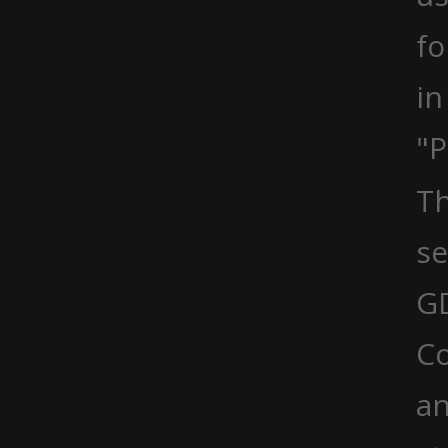
fo
in
"P
Th
se
G
Co
an