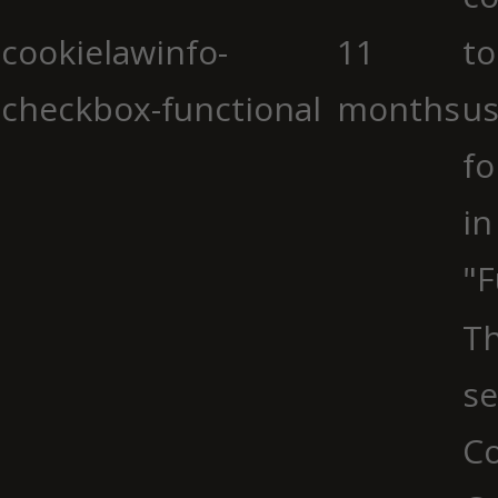
cookielawinfo-
11
to
checkbox-functional
months
us
fo
in
"F
Th
se
Co