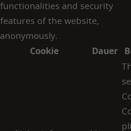
functionalities and security
features of the website,
anonymously.
Cookie
Dauer
B
Th
se
Co
C
pl