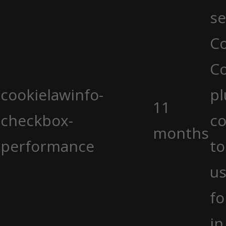
se
Co
C
cookielawinfo-
pl
11
checkbox-
co
months
performance
to
us
fo
in