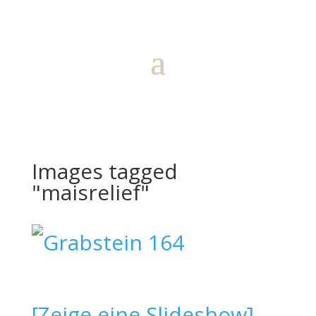
Images tagged
"maisrelief"
[Zeige eine Slideshow]