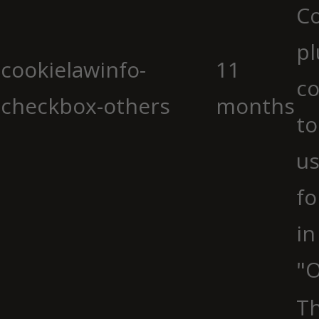
C
pl
cookielawinfo-
11
co
checkbox-others
months
to
us
fo
in
"O
Th