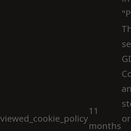
"P
Th
se
G
Co
an
st
11
viewed_cookie_policy
or
months