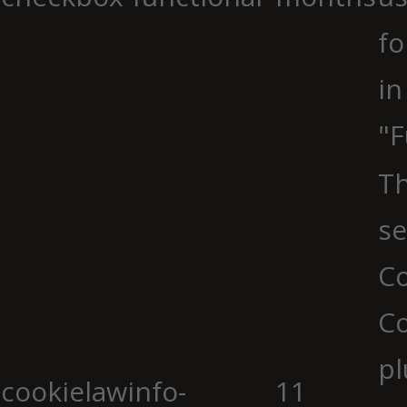
fo
in
"F
Th
se
Co
C
pl
cookielawinfo-
11