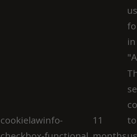
us
fo
in
"A
Th
se
co
cookielawinfo-
11
to
checkbox-functional
months
us