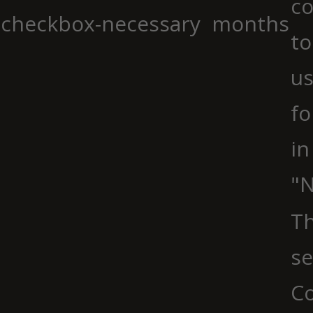
co
checkbox-necessary
months
to
us
fo
in
"N
Th
se
Co