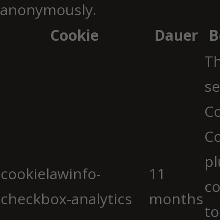
anonymously.
Cookie
Dauer
B
Th
se
Co
C
pl
cookielawinfo-
11
co
checkbox-analytics
months
to