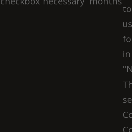
checkbox-necessary
months
to
us
fo
in
"N
Th
se
Co
C