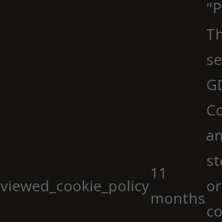
"P
Th
se
G
Co
an
st
11
viewed_cookie_policy
or
months
co