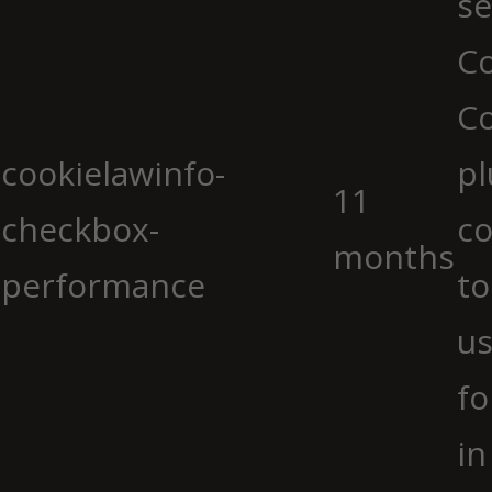
se
Co
C
cookielawinfo-
pl
11
checkbox-
co
months
performance
to
us
fo
in