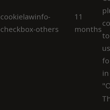
pl
cookielawinfo-
11
co
checkbox-others
months
to
us
fo
in
"O
Th