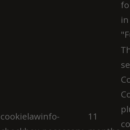
fo
in
"F
Th
se
Co
C
pl
cookielawinfo-
11
co