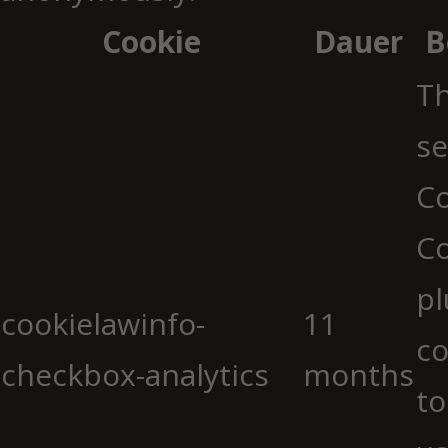
Cookie
Dauer
B
Th
se
Co
C
pl
cookielawinfo-
11
co
checkbox-analytics
months
to