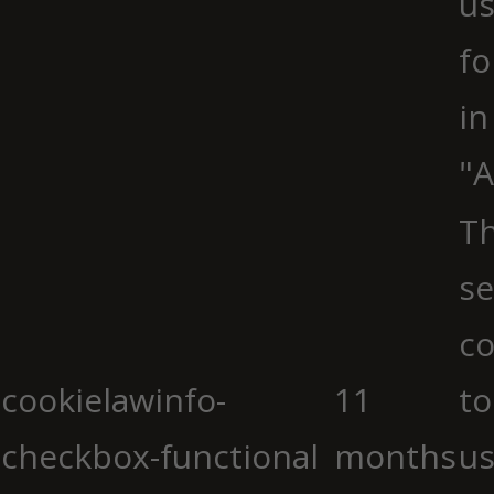
us
fo
in
"A
Th
se
co
cookielawinfo-
11
to
checkbox-functional
months
us