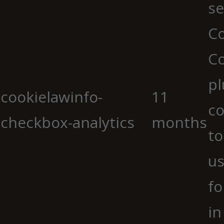
se
Co
C
pl
cookielawinfo-
11
co
checkbox-analytics
months
to
us
fo
in