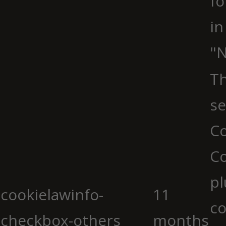
fo
in
"N
Th
se
Co
C
pl
cookielawinfo-
11
co
checkbox-others
months