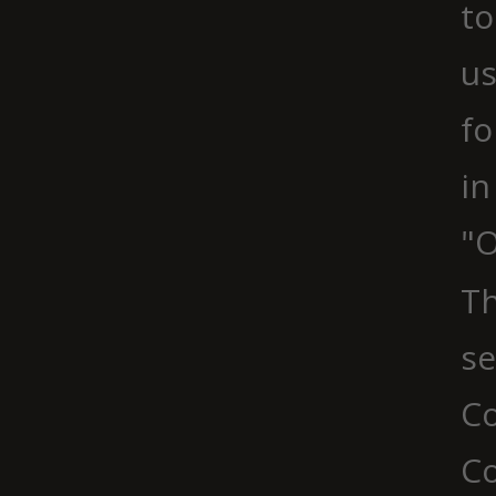
to
us
fo
in
"O
Th
se
Co
C