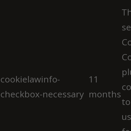
Th
se
Co
C
pl
cookielawinfo-
11
co
checkbox-necessary
months
to
us