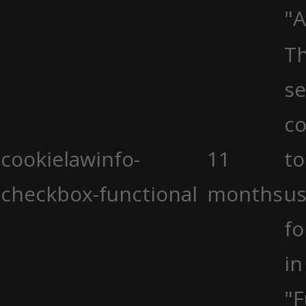
"A
Th
se
co
cookielawinfo-
11
to
checkbox-functional
months
us
fo
in
"F