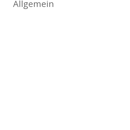
Allgemein
BILDHAUEREI
BÄTSCHER
Kanderstegstrasse 34
3714 Frutigen