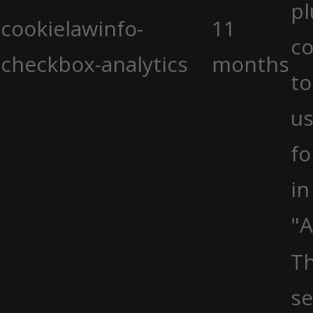
pl
cookielawinfo-
11
co
checkbox-analytics
months
to
us
fo
in
"A
Th
se