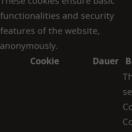
These cookies ensure basic
functionalities and security
features of the website,
anonymously.
Cookie
Dauer
B
Th
se
Co
C