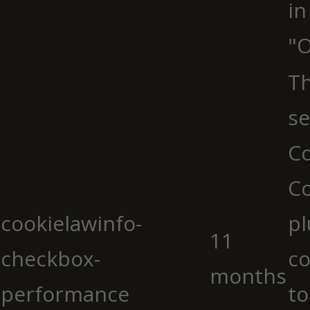
in
"O
Th
se
Co
C
cookielawinfo-
pl
11
checkbox-
co
months
performance
to