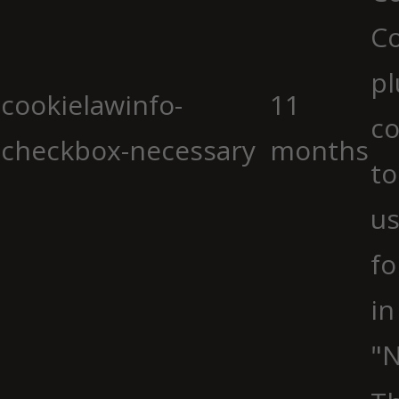
C
pl
cookielawinfo-
11
co
checkbox-necessary
months
to
us
fo
in
"N