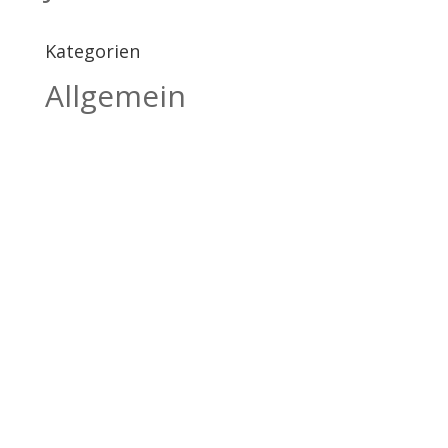
Kategorien
Allgemein
BILDHAUEREI
BÄTSCHER
Kanderstegstrasse 34
3714 Frutigen