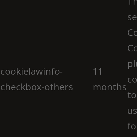
Th
se
Co
C
pl
cookielawinfo-
11
co
checkbox-others
months
to
us
fo