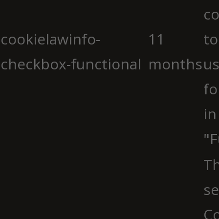
co
cookielawinfo-
11
to
checkbox-functional
months
us
fo
in
"F
Th
se
Co