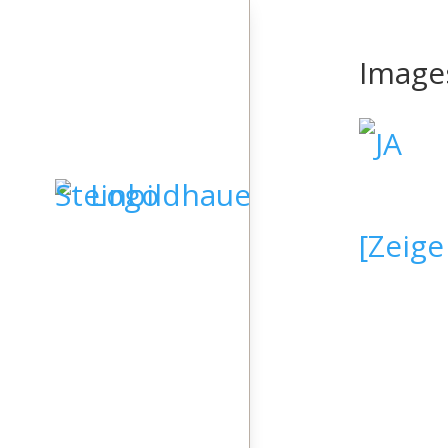
Image
[Zeige
STARTSEITE
GRABSTEINE
SKULPTUREN
KIESELKUNST