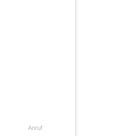
STEINDESIGN
LASERGRAVUREN
PINWAND
VIDEO
GESCHICHTE
TEAM
KONTAKT
Anruf