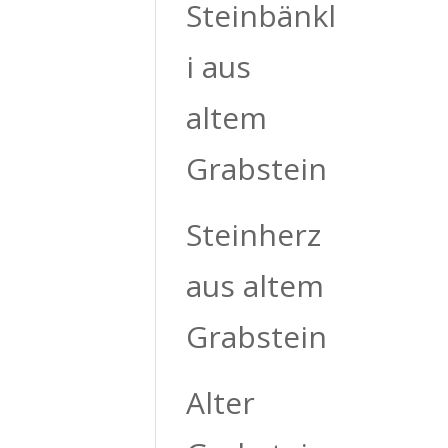
Steinbänkl
i aus
altem
Grabstein
Steinherz
aus altem
Grabstein
Alter