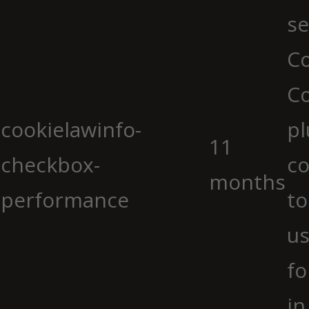
se
Co
C
cookielawinfo-
pl
11
checkbox-
co
months
performance
to
us
fo
in