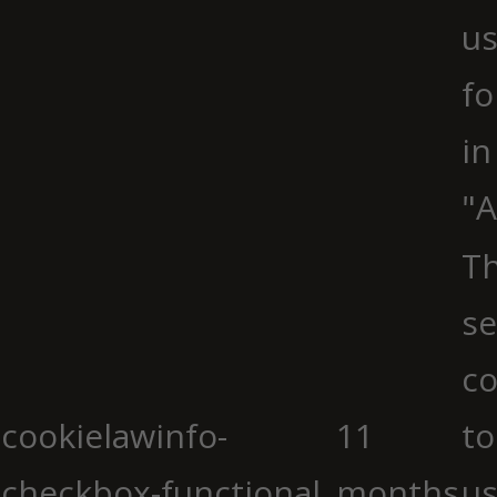
us
fo
in
"A
Th
se
co
cookielawinfo-
11
to
checkbox-functional
months
us