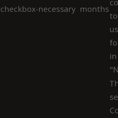
co
checkbox-necessary
months
to
us
fo
in
"N
Th
se
Co