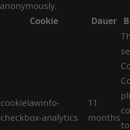
anonymously.
Cookie
Dauer
B
Th
se
Co
C
pl
cookielawinfo-
11
co
checkbox-analytics
months
to