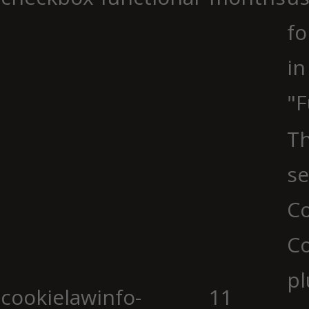
fo
in
"F
Th
se
Co
C
pl
cookielawinfo-
11