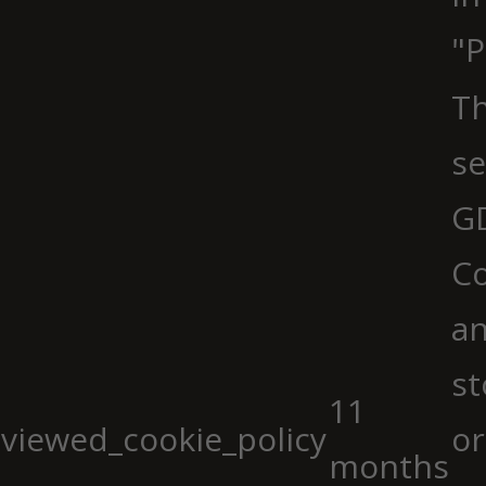
"P
Th
se
G
Co
an
st
11
viewed_cookie_policy
or
months