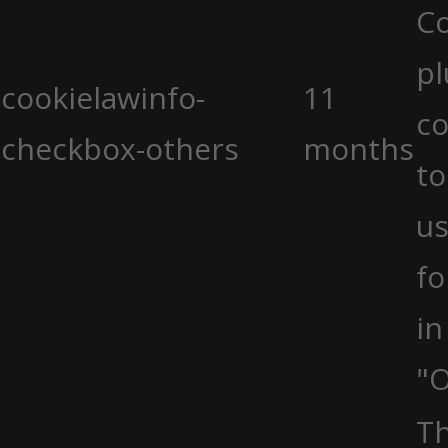
C
pl
cookielawinfo-
11
co
checkbox-others
months
to
us
fo
in
"O
Th