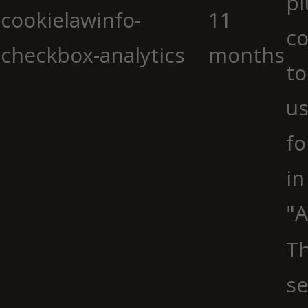
pl
cookielawinfo-
11
co
checkbox-analytics
months
to
us
fo
in
"A
Th
se