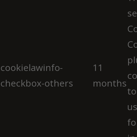
se
Co
C
pl
cookielawinfo-
11
co
checkbox-others
months
to
us
fo