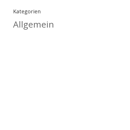
Kategorien
Allgemein
BILDHAUEREI
BÄTSCHER
Kanderstegstrasse 34
3714 Frutigen