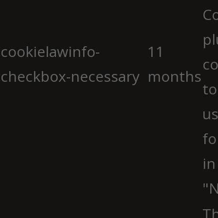
C
pl
cookielawinfo-
11
co
checkbox-necessary
months
to
us
fo
in
"N
Th