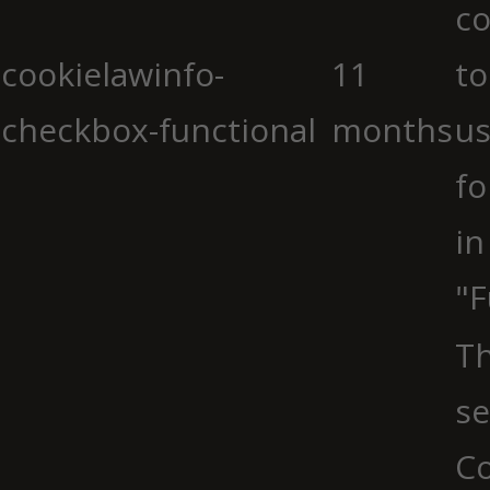
co
cookielawinfo-
11
to
checkbox-functional
months
us
fo
in
"F
Th
se
Co