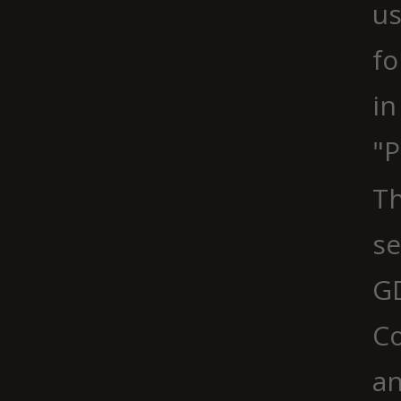
us
fo
in
"P
Th
se
G
Co
an