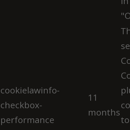
in
"O
Th
se
Co
C
cookielawinfo-
pl
11
checkbox-
co
months
performance
to