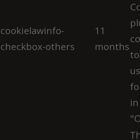
C
pl
cookielawinfo-
11
co
checkbox-others
months
to
us
fo
in
"O
Th