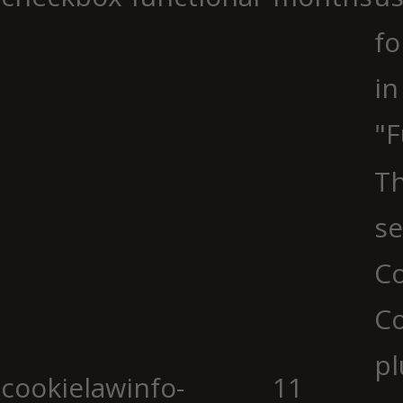
fo
in
"F
Th
se
Co
C
pl
cookielawinfo-
11