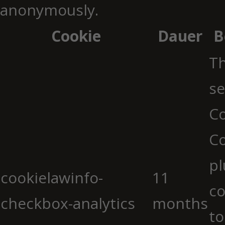
anonymously.
Cookie
Dauer
B
Th
se
Co
C
pl
cookielawinfo-
11
co
checkbox-analytics
months
to