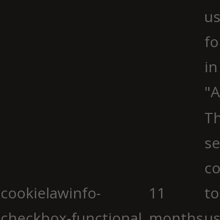
us
fo
in
"A
Th
se
co
cookielawinfo-
11
to
checkbox-functional
months
us