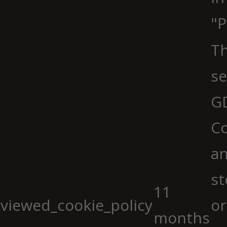
"P
Th
se
G
Co
an
st
11
viewed_cookie_policy
or
months