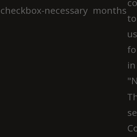
co
checkbox-necessary
months
to
us
fo
in
"N
Th
se
Co