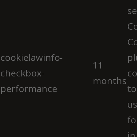
se
Co
C
cookielawinfo-
pl
11
checkbox-
co
months
performance
to
us
fo
in