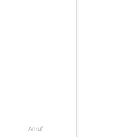
STEINDESIGN
LASERGRAVUREN
PINWAND
VIDEO
GESCHICHTE
TEAM
KONTAKT
Anruf