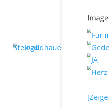
Image
STARTSEITE
GRABSTEINE
SKULPTUREN
[Zeige
KIESELKUNST