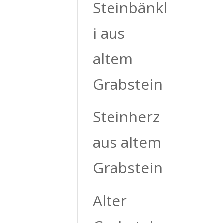
Steinbänkl
i aus
altem
Grabstein
Steinherz
aus altem
Grabstein
Alter