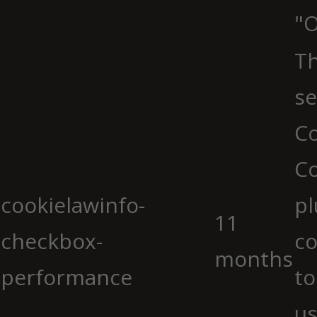
"O
Th
se
Co
C
cookielawinfo-
pl
11
checkbox-
co
months
performance
to
us