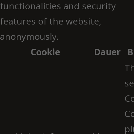
functionalities and security
features of the website,
anonymously.
Cookie
Dauer
B
Th
se
Co
C
pl