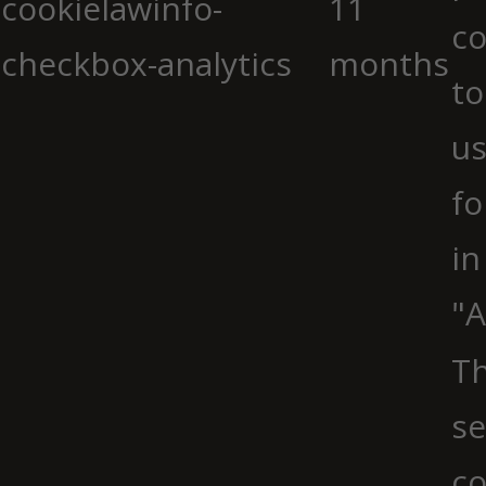
cookielawinfo-
11
co
checkbox-analytics
months
to
us
fo
in
"A
Th
se
co