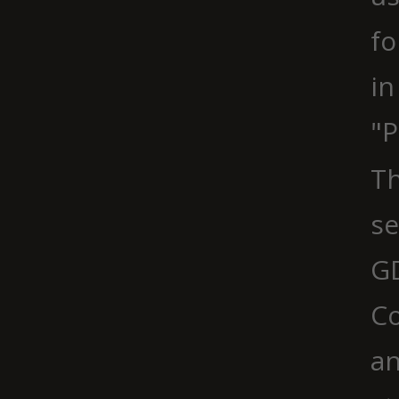
fo
in
"P
Th
se
G
Co
an