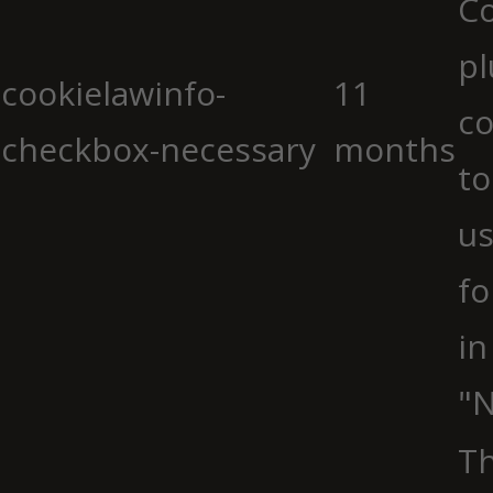
C
pl
cookielawinfo-
11
co
checkbox-necessary
months
to
us
fo
in
"N
Th