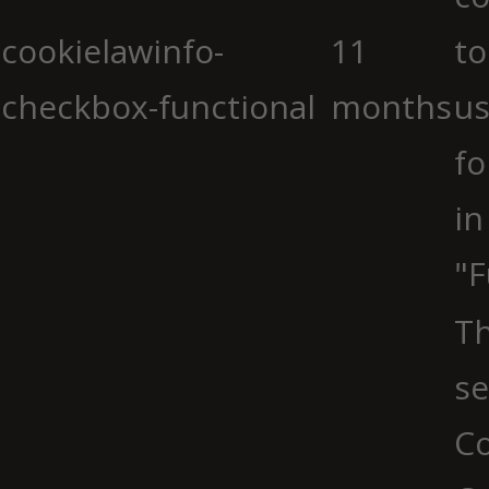
cookielawinfo-
11
to
checkbox-functional
months
us
fo
in
"F
Th
se
Co