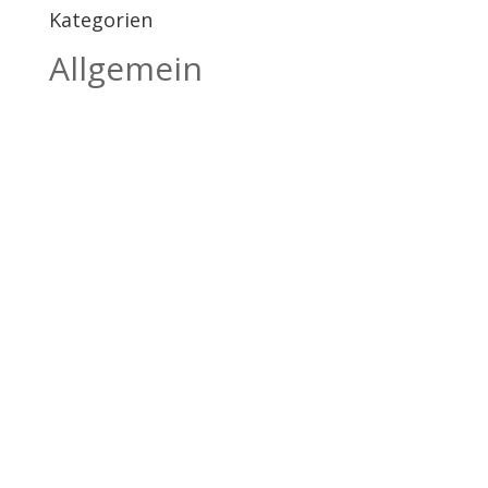
Kategorien
Allgemein
BILDHAUEREI
BÄTSCHER
Kanderstegstrasse 34
3714 Frutigen