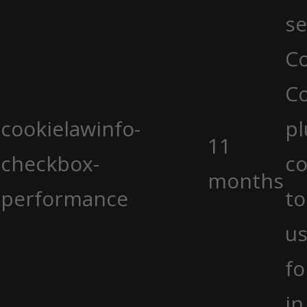
se
Co
C
cookielawinfo-
pl
11
checkbox-
co
months
performance
to
us
fo
in