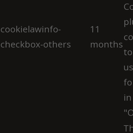
C
pl
cookielawinfo-
11
co
checkbox-others
months
to
us
fo
in
"O
Th