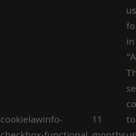
us
fo
in
"A
Th
se
co
cookielawinfo-
11
to
checkbox-functional
months
us