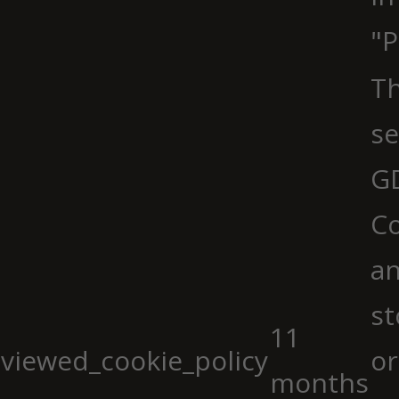
"P
Th
se
G
Co
an
st
11
viewed_cookie_policy
or
months