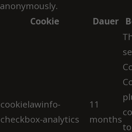
anonymously.
Cookie
Dauer
B
Th
se
Co
C
pl
cookielawinfo-
11
co
checkbox-analytics
months
to