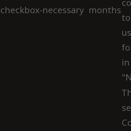
co
checkbox-necessary
months
to
us
fo
in
"N
Th
se
Co