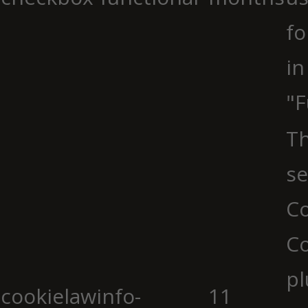
fo
in
"F
Th
se
Co
C
pl
cookielawinfo-
11