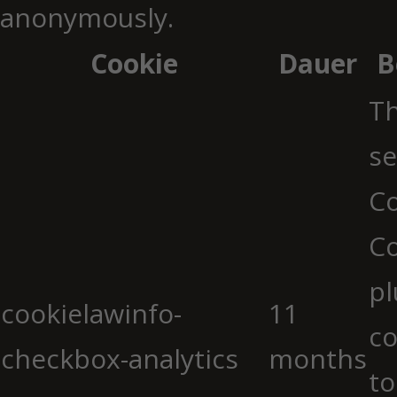
anonymously.
Cookie
Dauer
B
Th
se
Co
C
pl
cookielawinfo-
11
co
checkbox-analytics
months
to