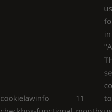
us
fo
in
"A
Th
se
co
cookielawinfo-
11
to
checkbox-functional
months
us