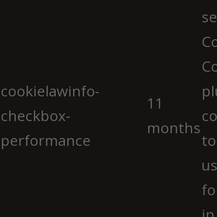
se
Co
C
cookielawinfo-
pl
11
checkbox-
co
months
performance
to
us
fo
in