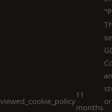
"P
Th
se
G
Co
an
st
11
viewed_cookie_policy
or
months