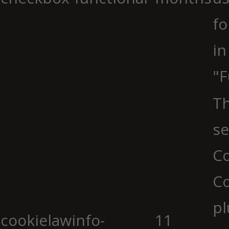
fo
in
"F
Th
se
Co
C
pl
cookielawinfo-
11