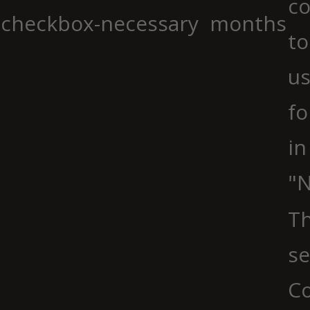
co
checkbox-necessary
months
to
us
fo
in
"N
Th
se
Co