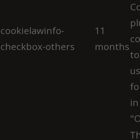
C
pl
cookielawinfo-
11
co
checkbox-others
months
to
us
fo
in
"O
Th