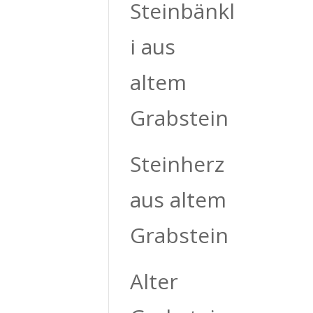
Steinbänkl
i aus
altem
Grabstein
Steinherz
aus altem
Grabstein
Alter