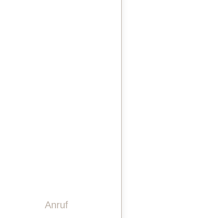
STEINDESIGN
LASERGRAVUREN
PINWAND
VIDEO
GESCHICHTE
TEAM
KONTAKT
Anruf