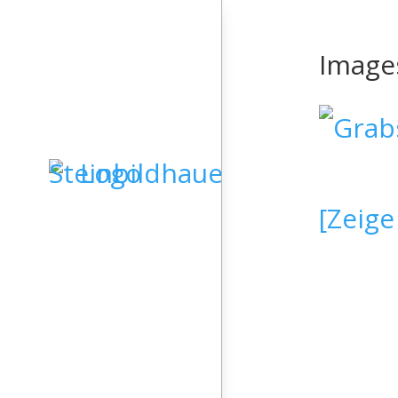
Image
[Zeige
STARTSEITE
GRABSTEINE
SKULPTUREN
KIESELKUNST