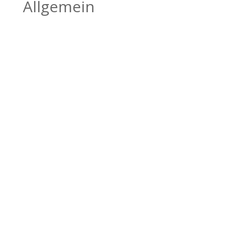
Allgemein
BILDHAUEREI
BÄTSCHER
Kanderstegstrasse 34
3714 Frutigen