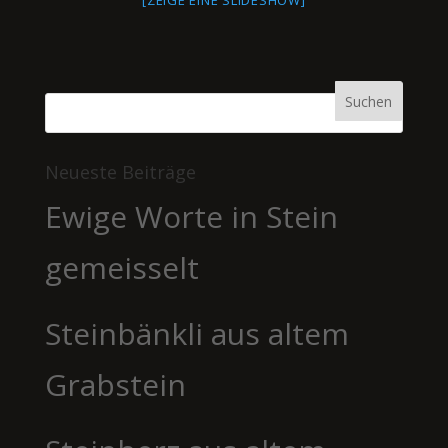
[ZEIGE EINE SLIDESHOW]
Neueste Beiträge
Ewige Worte in Stein
gemeisselt
Steinbänkli aus altem
Grabstein