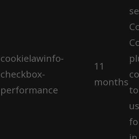
se
Co
C
cookielawinfo-
pl
11
checkbox-
co
months
performance
to
us
fo
in