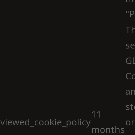
"P
Th
se
G
Co
an
st
11
viewed_cookie_policy
or
months