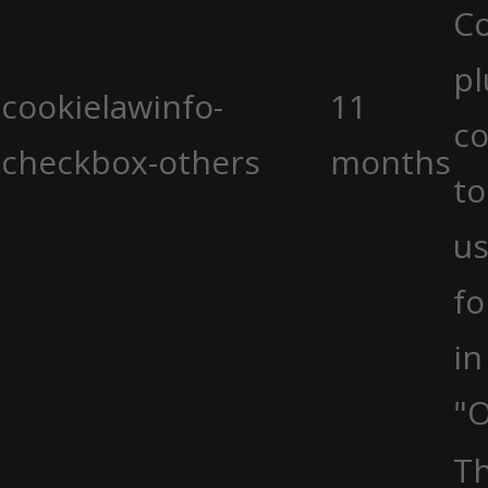
C
pl
cookielawinfo-
11
co
checkbox-others
months
to
us
fo
in
"O
Th