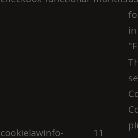
fo
in
"F
Th
se
Co
C
pl
cookielawinfo-
11