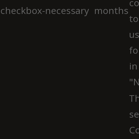
co
checkbox-necessary
months
to
us
fo
in
"N
Th
se
Co