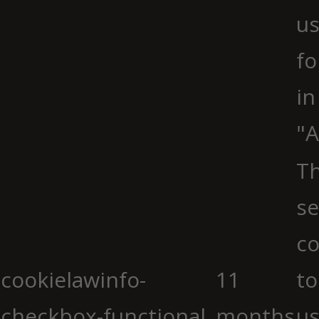
us
fo
in
"A
Th
se
co
cookielawinfo-
11
to
checkbox-functional
months
us