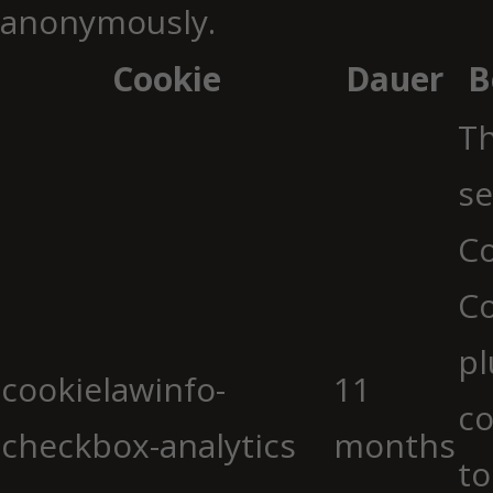
anonymously.
Cookie
Dauer
B
Th
se
Co
C
pl
cookielawinfo-
11
co
checkbox-analytics
months
to