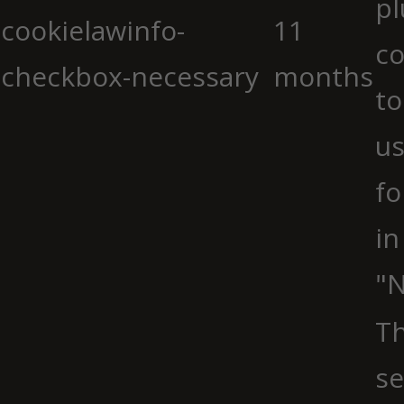
pl
cookielawinfo-
11
co
checkbox-necessary
months
to
us
fo
in
"N
Th
se