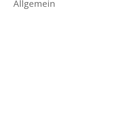
Allgemein
BILDHAUEREI
BÄTSCHER
Kanderstegstrasse 34
3714 Frutigen