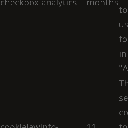
checkbox-analytics
months
to
us
fo
in
"A
Th
se
co
cookielawinfo-
11
to