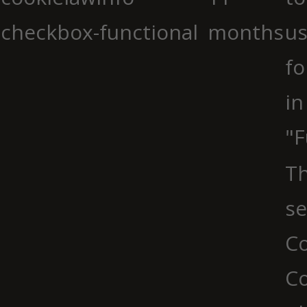
checkbox-functional
months
us
fo
in
"F
Th
se
Co
C