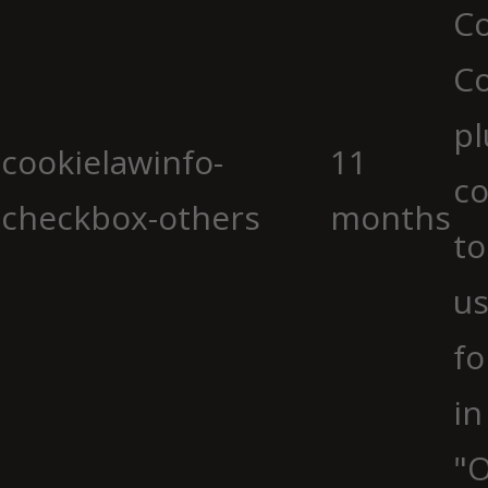
Co
C
pl
cookielawinfo-
11
co
checkbox-others
months
to
us
fo
in
"O