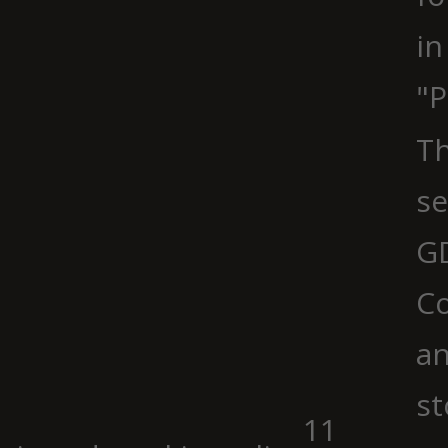
in
"P
Th
se
G
Co
an
st
11