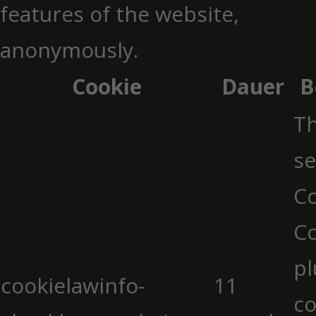
features of the website,
anonymously.
Cookie
Dauer
B
Th
se
Co
C
pl
cookielawinfo-
11
co