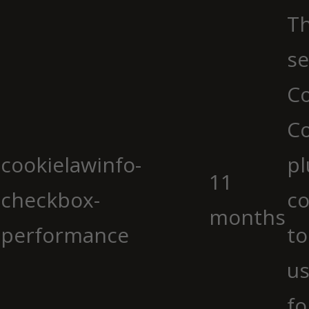
Th
se
Co
C
cookielawinfo-
pl
11
checkbox-
co
months
performance
to
us
fo